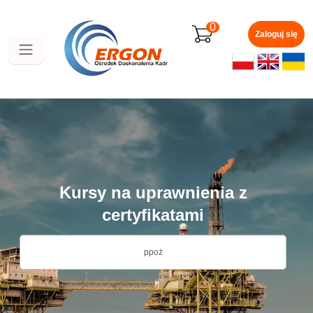
Przejdź
do
0
głównej
Zaloguj się
zawartości
Kursy na uprawnienia z
certyfikatami