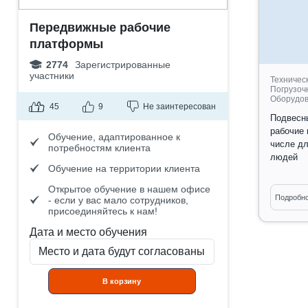
Передвижные рабочие
платформы
2774
Зарегистрированные
участники
Техничес
Погрузоч
Оборудо
45
9
Не заинтересован
Подвесн
рабочие 
Обучение, адаптированное к
числе дл
потребностям клиента
людей
Обучение на территории клиента
Открытое обучение в нашем офисе
Информа
Подробн
- если у вас мало сотрудников,
Обуч
присоединяйтесь к нам!
адап
Дата и место обучения
потр
Обуч
клие
Откр
В корзину
наше
мало