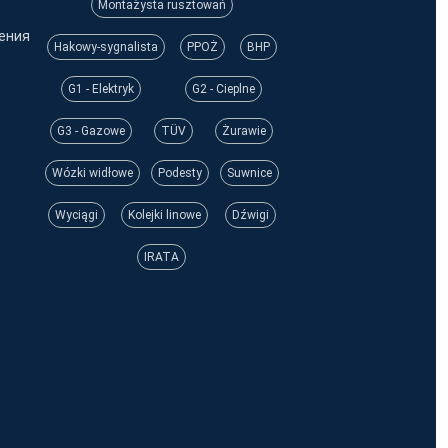
Montażysta rusztowań
ения
Hakowy-sygnalista
PPOŻ
BHP
G1 - Elektryk
G2 - Cieplne
G3 - Gazowe
TÜV
Żurawie
Wózki widłowe
Podesty
Suwnice
Wyciągi
Kolejki linowe
Dźwigi
IRATA