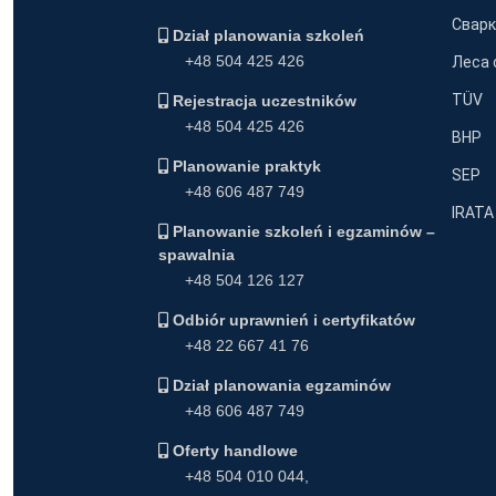
Сварк
Dział planowania szkoleń
+48 504 425 426
Леса 
TÜV
Rejestracja uczestników
+48 504 425 426
BHP
Planowanie praktyk
SEP
+48 606 487 749
IRATA
Planowanie szkoleń i egzaminów –
spawalnia
+48 504 126 127
Odbiór uprawnień i certyfikatów
+48 22 667 41 76
Dział planowania egzaminów
+48 606 487 749
Oferty handlowe
+48 504 010 044
,