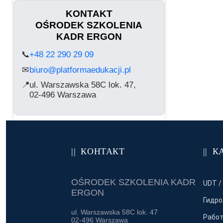
прис
KONTAKT
OŚRODEK SZKOLENIA
KADR ERGON
📞
+48 22 290 29 09
biuro@platformaedukacji.pl
✉
📍
ul. Warszawska 58C lok. 47,
02-496 Warszawa
КОНТАКТ
К
OŚRODEK SZKOLENIA KADR
UDT /
ERGON
Гидро
ul. Warszawska 58C lok. 47
Работ
02-496 Warszawa