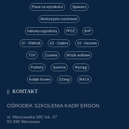
Praca na wysokości
Spawacz
Montażysta rusztowań
Hakowy-sygnalista
PPOŻ
BHP
G1 - Elektryk
G2 - Cieplne
G3 - Gazowe
TÜV
Żurawie
Wózki widłowe
Podesty
Suwnice
Wyciągi
Kolejki linowe
Dźwigi
IRATA
КОНТАКТ
OŚRODEK SZKOLENIA KADR ERGON
ul. Warszawska 58C lok. 47
02-496 Warszawa