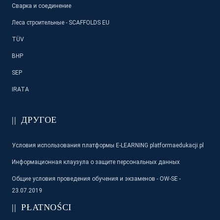
Сварка и соединение
Леса строительные - SCAFFOLDS EU
TÜV
BHP
SEP
IRATA
ДРУГОЕ
Условия использования платформы E-LEARNING platformaedukacji.pl
Информационная клаузула о защите персональных данных
Общие условия проведения обучения и экзаменов - OW-SE -
23.07.2019
PŁATNOŚCI