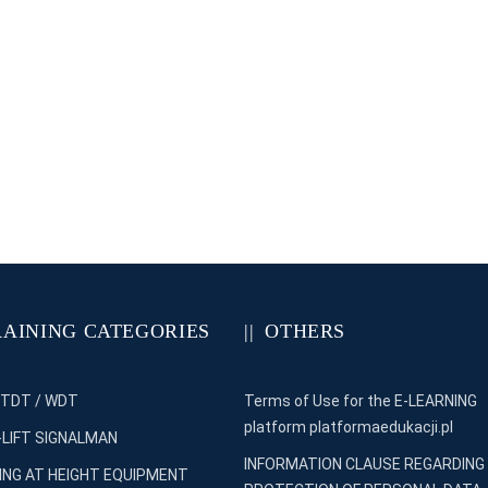
RAINING CATEGORIES
OTHERS
 TDT / WDT
Terms of Use for the E-LEARNING
platform platformaedukacji.pl
LIFT SIGNALMAN
INFORMATION CLAUSE REGARDING
NG AT HEIGHT EQUIPMENT