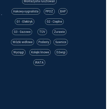
Montażysta rusztowań
Hakowy-sygnalista
PPOŻ
BHP
 -
G1 - Elektryk
G2 - Cieplne
G3 - Gazowe
TÜV
Żurawie
Wózki widłowe
Podesty
Suwnice
Wyciągi
Kolejki linowe
Dźwigi
IRATA