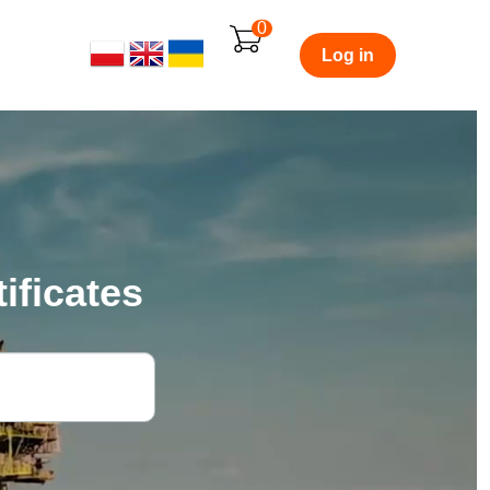
0
Log in
ificates