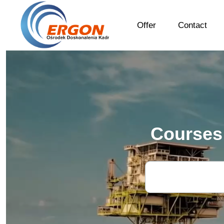
Skip
to
main
Offer
Contact
content
Courses 