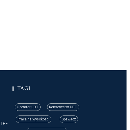
TAGI
Operator UDT
Konserwator UDT
Praca na wysokości
Spawacz
 THE