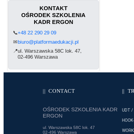
KONTAKT
OŚRODEK SZKOLENIA
KADR ERGON
📞
+48 22 290 29 09
biuro@platformaedukacji.pl
✉
📍
ul. Warszawska 58C lok. 47,
02-496 Warszawa
CONTACT
T
OŚRODEK SZKOLENIA KADR
UDT /
ERGON
HOOK-
ul. Warszawska 58C lok. 47
WORKI
02-496 Warszawa