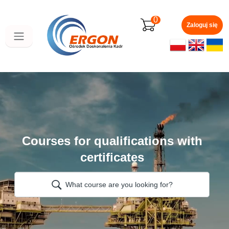
Skip
to
0
main
Zaloguj się
content
Courses for qualifications with
certificates
What course are you looking for?