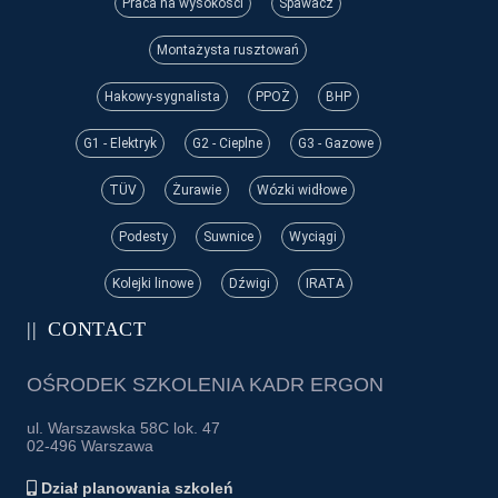
Praca na wysokości
Spawacz
Montażysta rusztowań
Hakowy-sygnalista
PPOŻ
BHP
G1 - Elektryk
G2 - Cieplne
G3 - Gazowe
TÜV
Żurawie
Wózki widłowe
Podesty
Suwnice
Wyciągi
Kolejki linowe
Dźwigi
IRATA
CONTACT
OŚRODEK SZKOLENIA KADR ERGON
ul. Warszawska 58C lok. 47
02-496 Warszawa
Dział planowania szkoleń