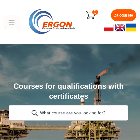
Skip
to
0
main
Zaloguj się
content
Courses for qualifications with
certificates
What course are you looking for?