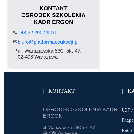
прис
KONTAKT
OŚRODEK SZKOLENIA
KADR ERGON
📞
+48 22 290 29 09
biuro@platformaedukacji.pl
✉
📍
ul. Warszawska 58C lok. 47,
02-496 Warszawa
КОНТАКТ
К
OŚRODEK SZKOLENIA KADR
UDT /
ERGON
Гидро
ul. Warszawska 58C lok. 47
Работ
02-496 Warszawa