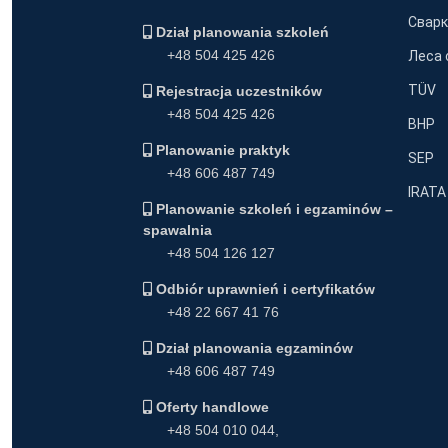
Сварк
Dział planowania szkoleń
+48 504 425 426
Леса 
TÜV
Rejestracja uczestników
+48 504 425 426
BHP
Planowanie praktyk
SEP
+48 606 487 749
IRATA
Planowanie szkoleń i egzaminów –
spawalnia
+48 504 126 127
Odbiór uprawnień i certyfikatów
+48 22 667 41 76
Dział planowania egzaminów
+48 606 487 749
Oferty handlowe
+48 504 010 044
,