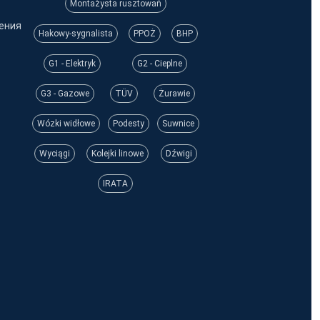
Montażysta rusztowań
ения
Hakowy-sygnalista
PPOŻ
BHP
G1 - Elektryk
G2 - Cieplne
G3 - Gazowe
TÜV
Żurawie
Wózki widłowe
Podesty
Suwnice
Wyciągi
Kolejki linowe
Dźwigi
IRATA