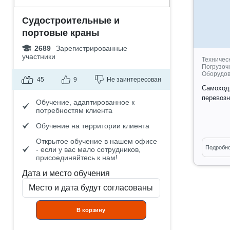
Судостроительные и
портовые краны
2689
Зарегистрированные
участники
Техничес
Погрузоч
Оборудо
45
9
Не заинтересован
Самоход
перевоз
Обучение, адаптированное к
потребностям клиента
Обучение на территории клиента
Открытое обучение в нашем офисе
Информа
Подробн
- если у вас мало сотрудников,
Обуч
присоединяйтесь к нам!
адап
Дата и место обучения
потр
Обуч
клие
Откр
В корзину
наше
мало