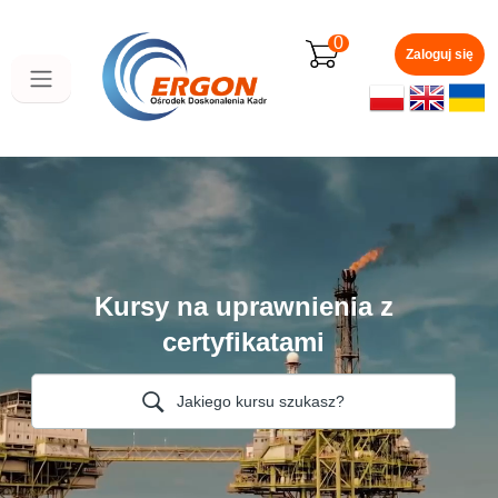
Przejdź
do
0
głównej
Zaloguj się
zawartości
Kursy na uprawnienia z
certyfikatami
Jakiego kursu szukasz?