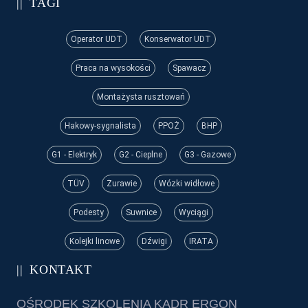
TAGI
Operator UDT
Konserwator UDT
Praca na wysokości
Spawacz
Montażysta rusztowań
Hakowy-sygnalista
PPOŻ
BHP
G1 - Elektryk
G2 - Cieplne
G3 - Gazowe
TÜV
Żurawie
Wózki widłowe
Podesty
Suwnice
Wyciągi
Kolejki linowe
Dźwigi
IRATA
KONTAKT
OŚRODEK SZKOLENIA KADR ERGON