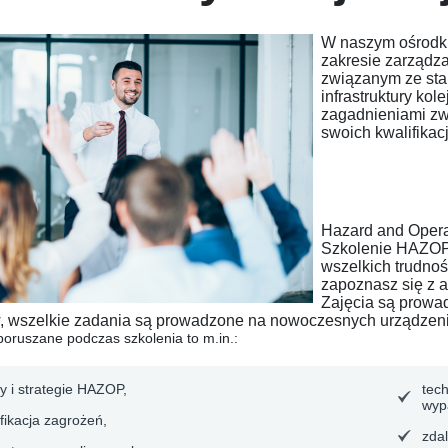
W naszym ośrodk
zakresie zarządz
związanym ze sta
infrastruktury ko
zagadnieniami z
swoich kwalifika
Hazard and Operab
Szkolenie HAZOP 
wszelkich trudno
zapoznasz się z a
Zajęcia są prowa
w, wszelkie zadania są prowadzone na nowoczesnych urządzen
poruszane podczas szkolenia to m.in.:
y i strategie HAZOP,
tec
wyp
fikacja zagrożeń,
zdal