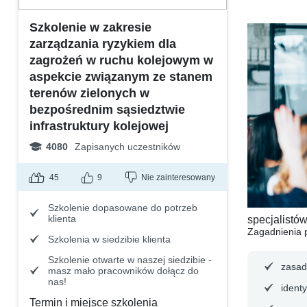
Szkolenie w zakresie
zarządzania ryzykiem dla
zagrożeń w ruchu kolejowym w
aspekcie związanym ze stanem
terenów zielonych w
bezpośrednim sąsiedztwie
infrastruktury kolejowej
4080
Zapisanych uczestników
45
9
Nie zainteresowany
Szkolenie dopasowane do potrzeb
klienta
specjalistó
Zagadnienia 
Szkolenia w siedzibie klienta
Szkolenie otwarte w naszej siedzibie -
zasad
masz mało pracowników dołącz do
nas!
identy
Termin i miejsce szkolenia