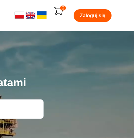
0
Zaloguj się
atami