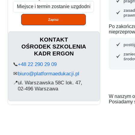
pragm
zasad
prawn
Zapisz
Po zakończo
nieprzeprow
KONTAKT
postój
OŚRODEK SZKOLENIA
KADR ERGON
zanie
środo
📞
+48 22 290 29 09
biuro@platformaedukacji.pl
✉
📍
ul. Warszawska 58C lok. 47,
02-496 Warszawa
W naszym oś
Posiadamy s