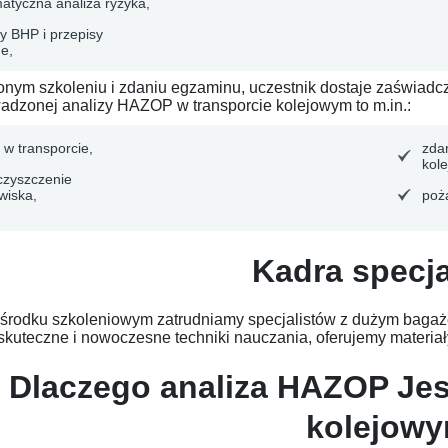
atyczna analiza ryzyka,
y BHP i przepisy
e,
nym szkoleniu i zdaniu egzaminu, uczestnik dostaje zaświadcz
adzonej analizy HAZOP w transporcie kolejowym to m.in.:
 w transporcie,
zda
kol
czyszczenie
wiska,
poż
Kadra specja
rodku szkoleniowym zatrudniamy specjalistów z dużym bagaż
kuteczne i nowoczesne techniki nauczania, oferujemy materiały
Dlaczego analiza HAZOP Jes
kolejow