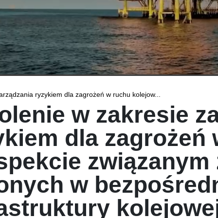
arządzania ryzykiem dla zagrożeń w ruchu kolejow...
olenie w zakresie z
ykiem dla zagrożeń
spekcie związanym 
lonych w bezpośred
rastruktury kolejowe