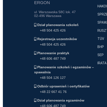
ERGON
HAKO
ul. Warszawska 58C lok. 47
SPRZĘ
02-496 Warszawa
SPAWA
Dział planowania szkoleń
+48 504 425 426
RUSZT
TÜV
Rejestracja uczestników
+48 504 425 426
BHP
Planowanie praktyk
SEP
+48 606 487 749
IRATA
Planowanie szkoleń i egzaminów –
spawalnia
+48 504 126 127
Odbiór uprawnień i certyfikatów
+48 22 667 41 76
Dział planowania egzaminów
+48 606 487 749