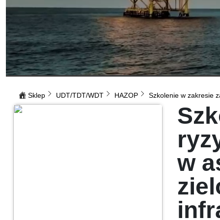
Sklep
UDT/TDT/WDT
HAZOP
Szkolenie w zakresie z
Szk
ryz
w a
zie
inf