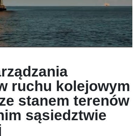
arządzania
 w ruchu kolejowym
ze stanem terenów
nim sąsiedztwie
j