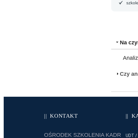
szkole
Na czy
Anali
Czy an
KONTAKT
K
OŚRODEK SZKOLENIA KADR
UDT /