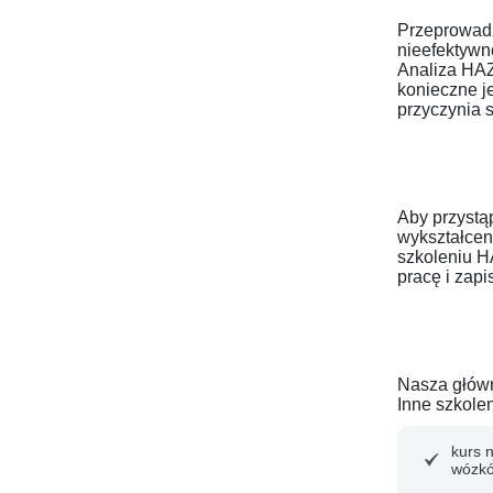
Przeprowadz
nieefektywn
Analiza HAZ
konieczne j
przyczynia s
Aby przystą
wykształcen
szkoleniu H
pracę i zapi
Nasza główn
Inne szkole
kurs 
wózkó