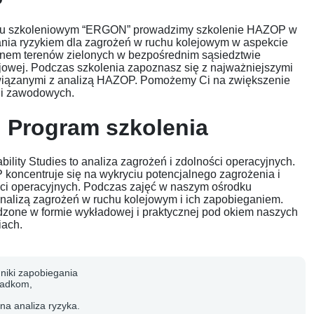
u szkoleniowym “ERGON” prowadzimy szkolenie HAZOP w
ania ryzykiem dla zagrożeń w ruchu kolejowym w aspekcie
nem terenów zielonych w bezpośrednim sąsiedztwie
lejowej. Podczas szkolenia zapoznasz się z najważniejszymi
wiązanymi z analizą HAZOP. Pomożemy Ci na zwiększenie
cji zawodowych.
Program szkolenia
ility Studies to analiza zagrożeń i zdolności operacyjnych.
koncentruje się na wykryciu potencjalnego zagrożenia i
ści operacyjnych. Podczas zajęć w naszym ośrodku
nalizą zagrożeń w ruchu kolejowym i ich zapobieganiem.
dzone w formie wykładowej i praktycznej pod okiem naszych
iach.
hniki zapobiegania
adkom,
na analiza ryzyka.