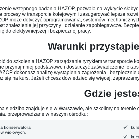
enie wstępnego badania HAZOP, pozwala na wykrycie słabych 
e procesy w transporcie kolejowym i zasugerować lepsze rozwią
OP może dotyczyć oprogramowania, systemów mechanicznych a 
est znalezienie jej przyczyny i działanie zapobiegawcze. Be
ię do efektywniejszej i bezpiecznej pracy.
Warunki przystąpie
pić do szkolenia HAZOP zarządzanie ryzykiem w transporcie ko
ie przynajmniej podstawowe i dostarczyć zaświadczenie lekars
AZOP dokonasz analizę wystąpienia zagrożenia i bezpiecznie o
sz się na kurs. Jeżeli chcesz dowiedzieć się więcej, zapraszamy
Gdzie jest
a siedziba znajduje się w Warszawie, ale szkolimy na terenie c
nia, przeprowadzane w naszym ośrodku:
na konserwatora
kur
w widłowych,
kur