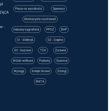
pl
Praca na wysokości
Spawacz
CZĄCA
Montażysta rusztowań
w -
Hakowy-sygnalista
PPOŻ
BHP
G1 - Elektryk
G2 - Cieplne
G3 - Gazowe
TÜV
Żurawie
Wózki widłowe
Podesty
Suwnice
Wyciągi
Kolejki linowe
Dźwigi
IRATA