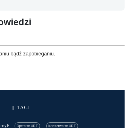
owiedzi
aniu bądź zapobieganiu.
TAGI
rmy E-
Operator UDT
Konserwator UDT