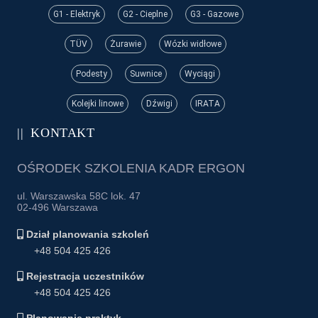
G1 - Elektryk
G2 - Cieplne
G3 - Gazowe
TÜV
Żurawie
Wózki widłowe
Podesty
Suwnice
Wyciągi
Kolejki linowe
Dźwigi
IRATA
KONTAKT
OŚRODEK SZKOLENIA KADR ERGON
ul. Warszawska 58C lok. 47
02-496 Warszawa
Dział planowania szkoleń
+48 504 425 426
Rejestracja uczestników
+48 504 425 426
Planowanie praktyk