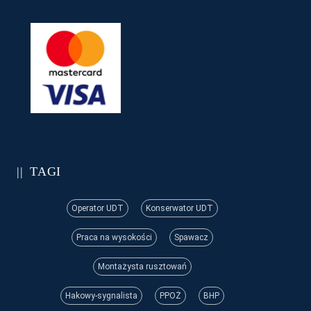
TAGI
Operator UDT
Konserwator UDT
Praca na wysokości
Spawacz
Montażysta rusztowań
Hakowy-sygnalista
PPOŻ
BHP