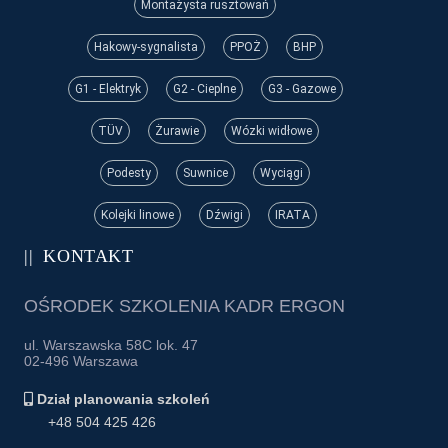
Montażysta rusztowań
Hakowy-sygnalista
PPOŻ
BHP
G1 - Elektryk
G2 - Cieplne
G3 - Gazowe
TÜV
Żurawie
Wózki widłowe
Podesty
Suwnice
Wyciągi
Kolejki linowe
Dźwigi
IRATA
KONTAKT
OŚRODEK SZKOLENIA KADR ERGON
ul. Warszawska 58C lok. 47
02-496 Warszawa
Dział planowania szkoleń
+48 504 425 426