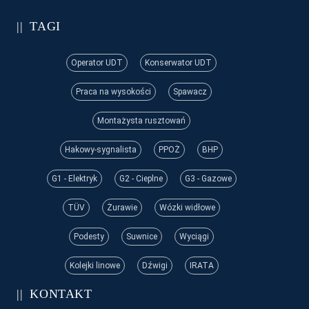
TAGI
Operator UDT
Konserwator UDT
Praca na wysokości
Spawacz
Montażysta rusztowań
Hakowy-sygnalista
PPOŻ
BHP
G1 - Elektryk
G2 - Cieplne
G3 - Gazowe
TÜV
Żurawie
Wózki widłowe
Podesty
Suwnice
Wyciągi
Kolejki linowe
Dźwigi
IRATA
KONTAKT