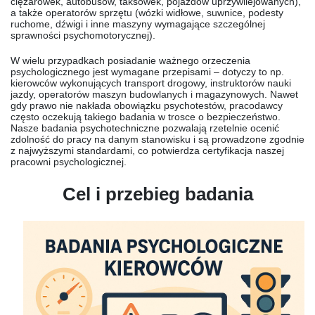
ciężarówek, autobusów, taksówek, pojazdów uprzywilejowanych),
a także operatorów sprzętu (wózki widłowe, suwnice, podesty
ruchome, dźwigi i inne maszyny wymagające szczególnej
sprawności psychomotorycznej).
W wielu przypadkach posiadanie ważnego orzeczenia
psychologicznego jest wymagane przepisami – dotyczy to np.
kierowców wykonujących transport drogowy, instruktorów nauki
jazdy, operatorów maszyn budowlanych i magazynowych. Nawet
gdy prawo nie nakłada obowiązku psychotestów, pracodawcy
często oczekują takiego badania w trosce o bezpieczeństwo.
Nasze badania psychotechniczne pozwalają rzetelnie ocenić
zdolność do pracy na danym stanowisku i są prowadzone zgodnie
z najwyższymi standardami, co potwierdza certyfikacja naszej
pracowni psychologicznej.
Cel i przebieg badania