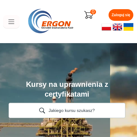
Przejdź
do
0
głównej
Zaloguj się
zawartości
Kursy na uprawnienia z
certyfikatami
Jakiego kursu szukasz?