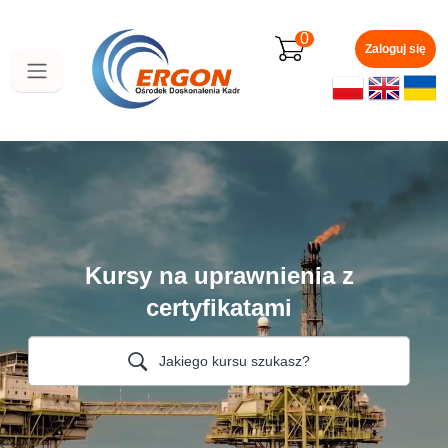
Przejdź
do
0
głównej
Zaloguj się
zawartości
Kursy na uprawnienia z
certyfikatami
Jakiego kursu szukasz?