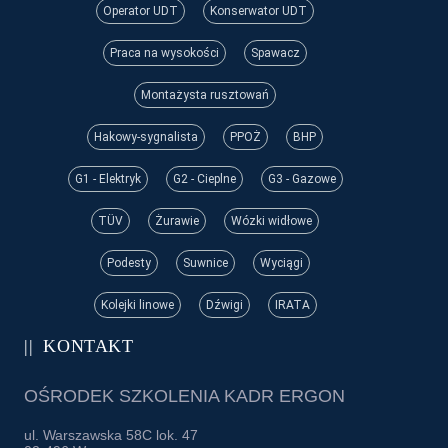
Operator UDT
Konserwator UDT
Praca na wysokości
Spawacz
Montażysta rusztowań
Hakowy-sygnalista
PPOŻ
BHP
G1 - Elektryk
G2 - Cieplne
G3 - Gazowe
TÜV
Żurawie
Wózki widłowe
Podesty
Suwnice
Wyciągi
Kolejki linowe
Dźwigi
IRATA
KONTAKT
OŚRODEK SZKOLENIA KADR ERGON
ul. Warszawska 58C lok. 47