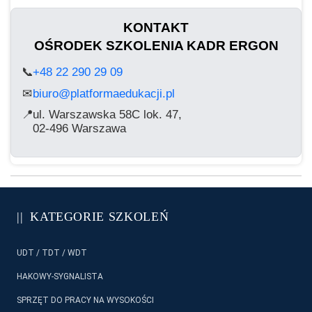
KONTAKT
OŚRODEK SZKOLENIA KADR ERGON
📞
+48 22 290 29 09
biuro@platformaedukacji.pl
✉
📍
ul. Warszawska 58C lok. 47,
02-496 Warszawa
KATEGORIE SZKOLEŃ
UDT / TDT / WDT
HAKOWY-SYGNALISTA
SPRZĘT DO PRACY NA WYSOKOŚCI