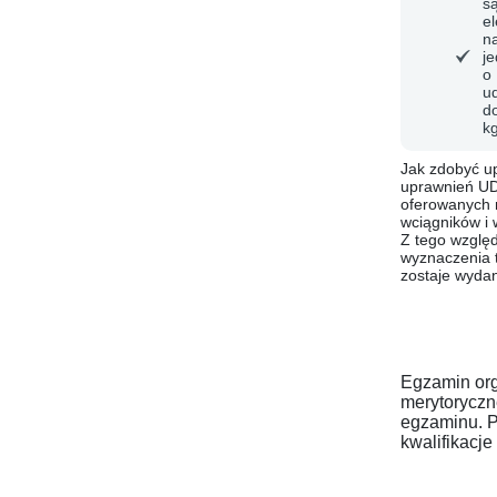
s
el
n
j
o
u
d
kg
Jak zdobyć up
uprawnień UDT
oferowanych n
wciągników i 
Z tego wzglę
wyznaczenia 
zostaje wydan
Egzamin org
merytoryczn
egzaminu. P
kwalifikacj