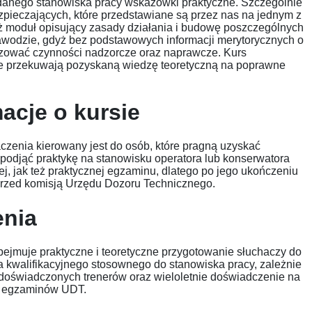
danego stanowiska pracy wskazówki praktyczne. Szczególnie
pieczających, które przedstawiane są przez nas na jednym z
ż moduł opisujący zasady działania i budowę poszczególnych
wodzie, gdyż bez podstawowych informacji merytorycznych o
izować czynności nadzorcze oraz naprawcze. Kurs
óre przekuwają pozyskaną wiedzę teoretyczną na poprawne
acje o kursie
czenia kierowany jest do osób, które pragną uzyskać
 podjąć praktykę na stanowisku operatora lub konserwatora
j, jak też praktycznej egzaminu, dlatego po jego ukończeniu
 przed komisją Urzędu Dozoru Technicznego.
enia
ejmuje praktyczne i teoretyczne przygotowanie słuchaczy do
kwalifikacyjnego stosownego do stanowiska pracy, zależnie
a doświadczonych trenerów oraz wieloletnie doświadczenie na
ią egzaminów UDT.