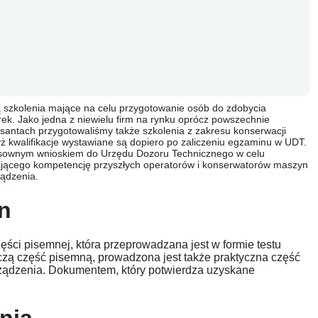
 szkolenia mające na celu przygotowanie osób do zdobycia
k. Jako jedna z niewielu firm na rynku oprócz powszechnie
santach przygotowaliśmy także szkolenia z zakresu konserwacji
ż kwalifikacje wystawiane są dopiero po zaliczeniu egzaminu w UDT.
tosownym wnioskiem do Urzędu Dozoru Technicznego w celu
ającego kompetencję przyszłych operatorów i konserwatorów maszyn
ządzenia.
n
ści pisemnej, która przeprowadzana jest w formie testu
czą część pisemną, prowadzona jest także praktyczna część
ządzenia. Dokumentem, który potwierdza uzyskane