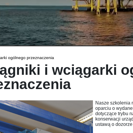
garki ogólnego przeznaczenia
ągniki i wciągarki 
eznaczenia
Nasze szkolenia 
oparciu o wydane 
dotyczące trybu n
konserwacji urząd
ustawą o dozorze