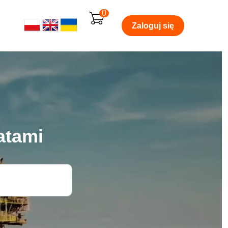
0
Zaloguj się
atami