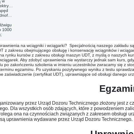
ą w
ektryczny
apęd
ednofazowy
dźwigu
o 1000
;
rawnienia na wciągniki i wciągarki?
Specjalnością naszego zakładu są
 z zakresu obejmującego obsługę i konserwację wciągników i wciągare
a rynku kursów z zakresu obsługi maszyn UDT, z myślą o naszych kur
wciągarek. Aby zdobyć uprawnienia nie wystarczy jednak sam kurs, gdy
du po zakończeniu szkolenia w imieniu uczestników zwracamy się z s
terminu egzaminu. Po uzyskaniu pozytywnego wyniku z testu sprawdz
e zaświadczenie (certyfikat UDT), uprawniające od obsługi danego ur
Egzami
anizowany przez Urząd Dozoru Technicznego złożony jest z czę
ego. Dla wszystkich osób zdających, które z powodzeniem zali
olega ona na czynnościach związanych z zakresem obsługi ur
e są uprawnienia wydawane przez Urząd Dozoru Technicznego.