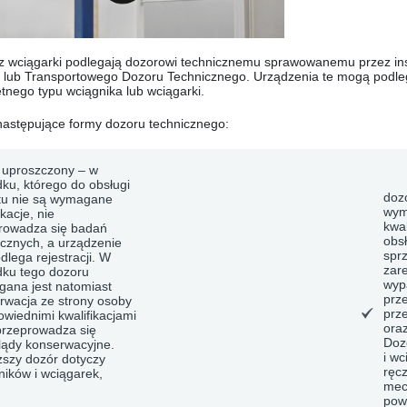
az wciągarki podlegają dozorowi technicznemu sprawowanemu przez i
 lub Transportowego Dozoru Technicznego. Urządzenia te mogą podlega
etnego typu wciągnika lub wciągarki.
astępujące formy dozoru technicznego:
 uproszczony
– w
ku, którego do obsługi
doz
tu nie są wymagane
wym
ikacje, nie
kwal
rowadza się badań
obsł
icznych, a urządzenie
spr
dlega rejestracji. W
zar
ku tego dozoru
wyp
ana jest natomiast
prz
rwacja ze strony osoby
prz
owiednimi kwalifikacjami
ora
przeprowadza się
Doz
lądy konserwacyjne.
i w
szy dozór dotyczy
ręc
ników i wciągarek,
mec
pow