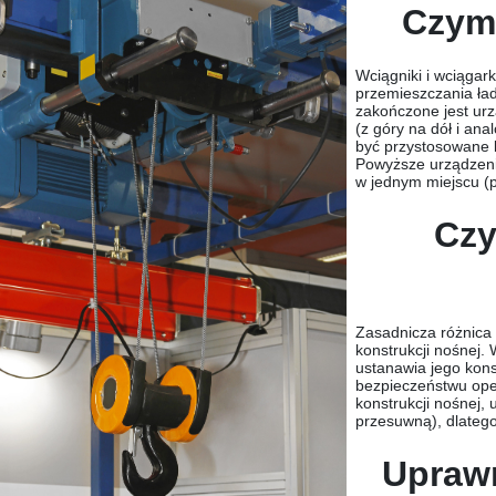
Czym 
Wciągniki i wciągar
przemieszczania ład
zakończone jest ur
(z góry na dół i an
być przystosowane k
Powyższe urządzenia
w jednym miejscu (
Czy
Zasadnicza różnica
konstrukcji nośnej
ustanawia jego kons
bezpieczeństwu ope
konstrukcji nośnej,
przesuwną), dlateg
Uprawn