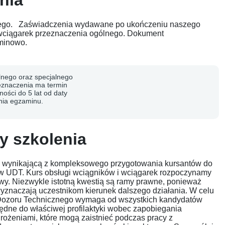
nia
nego. Zaświadczenia wydawane po ukończeniu naszego
 wciągarek przeznaczenia ogólnego. Dokument
rminowo.
lnego oraz specjalnego
eznaczenia ma termin
ości do 5 lat od daty
nia egzaminu.
y szkolenia
, wynikającą z kompleksowego przygotowania kursantów do
w UDT. Kurs obsługi wciągników i wciągarek rozpoczynamy
awy. Niezwykle istotną kwestią są ramy prawne, ponieważ
naczają uczestnikom kierunek dalszego działania. W celu
d Dozoru Technicznego wymaga od wszystkich kandydatów
dne do właściwej profilaktyki wobec zapobiegania
ożeniami, które mogą zaistnieć podczas pracy z