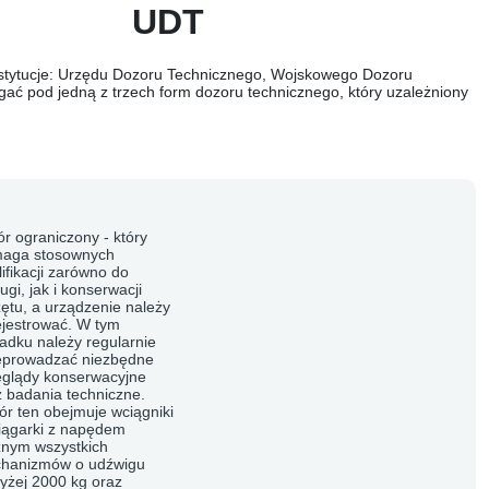
UDT
nstytucje: Urzędu Dozoru Technicznego, Wojskowego Dozoru
ć pod jedną z trzech form dozoru technicznego, który uzależniony
ór ograniczony
- który
aga stosownych
ifikacji zarówno do
ugi, jak i konserwacji
zętu, a urządzenie należy
ejestrować. W tym
adku należy regularnie
eprowadzać niezbędne
eglądy konserwacyjne
z badania techniczne.
ór ten obejmuje wciągniki
ciągarki z napędem
znym wszystkich
hanizmów o udźwigu
yżej 2000 kg oraz