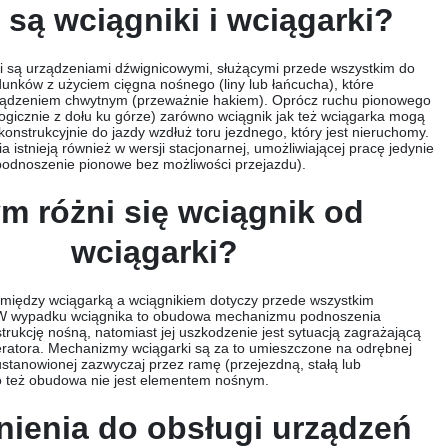
są wciągniki i wciągarki?
ki są urządzeniami dźwignicowymi, służącymi przede wszystkim do
unków z użyciem cięgna nośnego (liny lub łańcucha), które
ządzeniem chwytnym (przeważnie hakiem). Oprócz ruchu pionowego
alogicznie z dołu ku górze) zarówno wciągnik jak też wciągarka mogą
onstrukcyjnie do jazdy wzdłuż toru jezdnego, który jest nieruchomy.
 istnieją również w wersji stacjonarnej, umożliwiającej pracę jedynie
podnoszenie pionowe bez możliwości przejazdu).
m różni się wciągnik od
wciągarki?
 między wciągarką a wciągnikiem dotyczy przede wszystkim
. W wypadku wciągnika to obudowa mechanizmu podnoszenia
trukcję nośną, natomiast jej uszkodzenie jest sytuacją zagrażającą
ratora. Mechanizmy wciągarki są za to umieszczone na odrębnej
 ustanowionej zazwyczaj przez ramę (przejezdną, stałą lub
o też obudowa nie jest elementem nośnym.
ienia do obsługi urządzeń