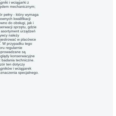
gniki i wciągarki z
ędem mechanicznym;
ór pełny
- który wymaga
ownych kwalifikacji
wno do obsługi, jak i
serwacji sprzętu, gdzie
y asortyment urządzeń
ywcy należy
ejestrować w placówce
. W przypadku tego
oru regularnie
eprowadzane są
eglądy konserwacyjne
z badania techniczne.
zór ten dotyczy
ągników i wciągarek
eznaczenia specjalnego.