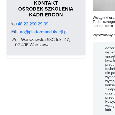
KONTAKT
OŚRODEK SZKOLENIA
KADR ERGON
Wciągniki or
Technicznego
📞
+48 22 290 29 09
jest od konkr
biuro@platformaedukacji.pl
✉
Wyróżniamy n
📍
ul. Warszawska 58C lok. 47,
02-496 Warszawa
dozór
wypad
sprzę
kwalif
przep
techn
nie po
wypad
wymag
konse
z odp
oraz 
przeg
Powyż
wciąg
które: