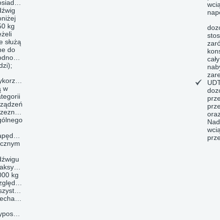
osiadają
wcią
dźwig
nap
niżej
50 kg
doz
eżeli
stos
e służą
zaró
ne do
kon
odnoszenia
cał
dzi);
nab
zar
ykorzystywane
UDT
ą w
doz
tegorii
prz
rządzeń
prz
rzeznaczenia
ora
gólnego
Nad
wci
apędem
prz
ęcznym
dźwigu
aksymalnym
000 kg
zględem
szystkich
echanizmów;
yposażone