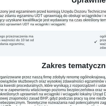
Uprawnie
czony jest egzaminem przed komisją Urzędu Dozoru Technicz
raz zdaniu egzaminu UDT uprawniają do obsługi wciągników i
ący uzyskane kwalifikacje jest wydawany na czas określony te
ści uprawnień UDT na wciągniki i wciągarki:
ego przeznaczenia ma
ogó
n ważności do 10 lat od
prz
zdania egzaminu;
ważn
zda
Zakres tematyczn
rganizowane przez naszą firmę zdobyły renomę ogólnokrajową
bowiązków służbowych oraz wysokiej zdawalności egzaminów 
a kwestii proceduralnych, które wynikają z rozporządzeń i ust
e w zapewnieniu właściwego poziomu bezpieczeństwa oraz wyz
określonych uprawnień na wciągniki i wciągarki lokalny Urzą
owej znajomości zasad BHP, gdyż podczas pracy są one niezbę
iebezpiecznym. Teoretyczne rozważania nad potencjalnymi zagr