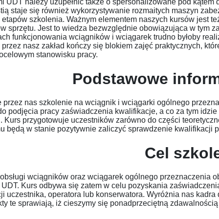
i UDT należy uzupełnić także o spersonalizowane pod kątem 
ią staje się również wykorzystywanie rozmaitych maszyn zabez
h etapów szkolenia. Ważnym elementem naszych kursów jest te
 sprzętu. Jest to wiedza bezwzględnie obowiązująca w tym za
h funkcjonowania wciągników i wciągarek trudno byłoby real
przez nasz zakład kończy się blokiem zajęć praktycznych, kt
ocelowym stanowisku pracy.
Podstawowe inform
przez nas szkolenie na wciągnik i wciągarki ogólnego przezna
 podjęcia pracy zaświadczenia kwalifikacje, a co za tym idzie
. Kurs przygotowuje uczestników zarówno do części teoretyczne
u będą w stanie pozytywnie zaliczyć sprawdzenie kwalifikacji
Cel szkol
 obsługi wciągników oraz wciągarek ogólnego przeznaczenia ob
UDT. Kurs odbywa się zatem w celu pozyskania zaświadczenia 
cji uczestnika, operatora lub konserwatora. Wyróżnia nas kadr
kty te sprawiają, iż cieszymy się ponadprzeciętną zdawalnośc