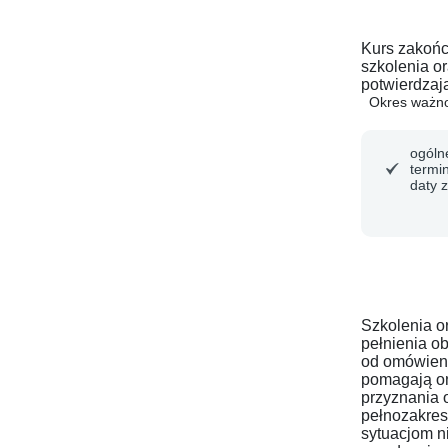
Kurs zakoń
szkolenia o
potwierdzaj
Okres ważno
ogóln
termi
daty 
Szkolenia o
pełnienia o
od omówieni
pomagają on
przyznania 
pełnozakres
sytuacjom n