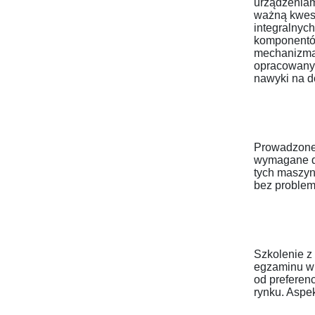
urządzeniam
ważną kwest
integralnyc
komponentów
mechanizmac
opracowany 
nawyki na d
Prowadzone 
wymagane do
tych maszyn
bez problem
Szkolenie z
egzaminu w 
od preferen
rynku. Aspe