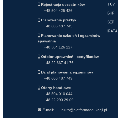
TÜV
Rejestracja uczestników
+48 504 425 426
BHP
Planowanie praktyk
SEP
+48 606 487 749
IRATA
Planowanie szkoleń i egzaminów –
spawalnia
+48 504 126 127
Odbiór uprawnień i certyfikatów
+48 22 667 41 76
Dział planowania egzaminów
+48 606 487 749
Oferty handlowe
+48 504 010 044
,
+48 22 290 29 09
E-mail:
biuro@platformaedukacji.pl