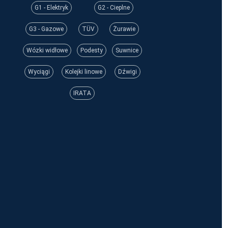
G1 - Elektryk
G2 - Cieplne
G3 - Gazowe
TÜV
Żurawie
Wózki widłowe
Podesty
Suwnice
Wyciągi
Kolejki linowe
Dźwigi
IRATA