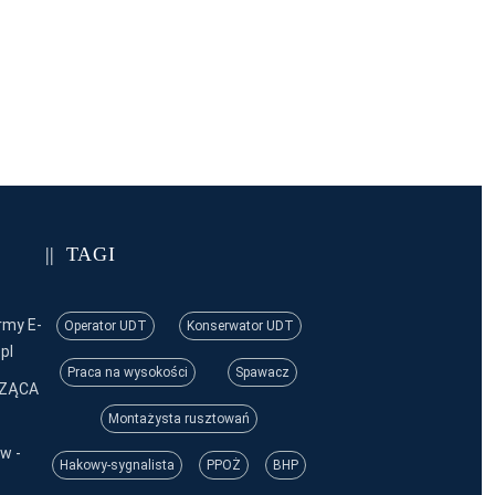
TAGI
rmy E-
Operator UDT
Konserwator UDT
pl
Praca na wysokości
Spawacz
CZĄCA
Montażysta rusztowań
w -
Hakowy-sygnalista
PPOŻ
BHP