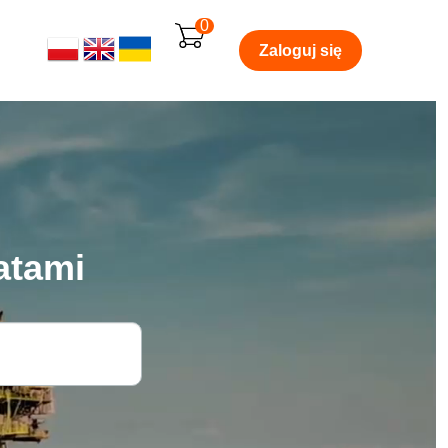
0
Zaloguj się
atami