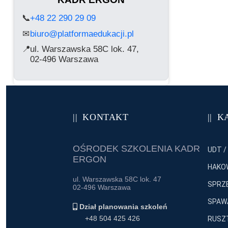
📞
+48 22 290 29 09
biuro@platformaedukacji.pl
✉
📍
ul. Warszawska 58C lok. 47,
02-496 Warszawa
KONTAKT
K
OŚRODEK SZKOLENIA KADR
UDT /
ERGON
HAKO
ul. Warszawska 58C lok. 47
SPRZĘ
02-496 Warszawa
SPAWA
Dział planowania szkoleń
+48 504 425 426
RUSZT