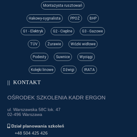
Montażysta rusztowań
Hakowy-sygnalista
PPOŻ
BHP
G1 - Elektryk
G2 - Cieplne
G3 - Gazowe
TÜV
Żurawie
Wózki widłowe
Podesty
Suwnice
Wyciągi
Kolejki linowe
Dźwigi
IRATA
KONTAKT
OŚRODEK SZKOLENIA KADR ERGON
ul. Warszawska 58C lok. 47
02-496 Warszawa
Dział planowania szkoleń
+48 504 425 426