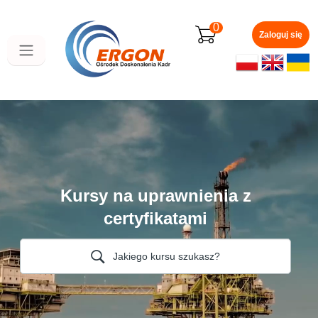
Przejdź
do
0
głównej
Zaloguj się
zawartości
Kursy na uprawnienia z
certyfikatami
Jakiego kursu szukasz?