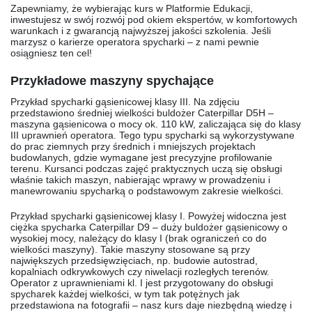
Zapewniamy, że wybierając kurs w Platformie Edukacji,
inwestujesz w swój rozwój pod okiem ekspertów, w komfortowych
warunkach i z gwarancją najwyższej jakości szkolenia. Jeśli
marzysz o karierze operatora spycharki – z nami pewnie
osiągniesz ten cel!
Przykładowe maszyny spychające
Przykład spycharki gąsienicowej klasy III. Na zdjęciu
przedstawiono średniej wielkości buldożer Caterpillar D5H –
maszyna gąsienicowa o mocy ok. 110 kW, zaliczająca się do klasy
III uprawnień operatora. Tego typu spycharki są wykorzystywane
do prac ziemnych przy średnich i mniejszych projektach
budowlanych, gdzie wymagane jest precyzyjne profilowanie
terenu. Kursanci podczas zajęć praktycznych uczą się obsługi
właśnie takich maszyn, nabierając wprawy w prowadzeniu i
manewrowaniu spycharką o podstawowym zakresie wielkości.
Przykład spycharki gąsienicowej klasy I. Powyżej widoczna jest
ciężka spycharka Caterpillar D9 – duży buldożer gąsienicowy o
wysokiej mocy, należący do klasy I (brak ograniczeń co do
wielkości maszyny). Takie maszyny stosowane są przy
największych przedsięwzięciach, np. budowie autostrad,
kopalniach odkrywkowych czy niwelacji rozległych terenów.
Operator z uprawnieniami kl. I jest przygotowany do obsługi
spycharek każdej wielkości, w tym tak potężnych jak
przedstawiona na fotografii – nasz kurs daje niezbędną wiedzę i