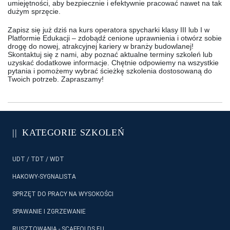
umiejętności, aby bezpiecznie i efektywnie pracować nawet na tak
dużym sprzęcie.
Zapisz się już dziś na kurs operatora spycharki klasy III lub I w
Platformie Edukacji – zdobądź cenione uprawnienia i otwórz sobie
drogę do nowej, atrakcyjnej kariery w branży budowlanej!
Skontaktuj się z nami, aby poznać aktualne terminy szkoleń lub
uzyskać dodatkowe informacje. Chętnie odpowiemy na wszystkie
pytania i pomożemy wybrać ścieżkę szkolenia dostosowaną do
Twoich potrzeb. Zapraszamy!
KATEGORIE SZKOLEŃ
UDT / TDT / WDT
HAKOWY-SYGNALISTA
SPRZĘT DO PRACY NA WYSOKOŚCI
SPAWANIE I ZGRZEWANIE
RUSZTOWANIA - SCAFFOLDS EU