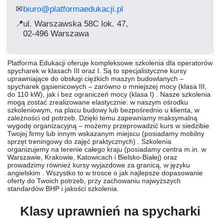
biuro@platformaedukacji.pl
✉
📍
ul. Warszawska 58C lok. 47,
02-496 Warszawa
Platforma Edukacji oferuje kompleksowe szkolenia dla operatorów
spycharek w klasach III oraz I. Są to specjalistyczne kursy
uprawniające do obsługi ciężkich maszyn budowlanych –
spycharek gąsienicowych – zarówno o mniejszej mocy (klasa III,
do 110 kW), jak i bez ograniczeń mocy (klasa I) . Nasze szkolenia
mogą zostać zrealizowane elastycznie: w naszym ośrodku
szkoleniowym, na placu budowy lub bezpośrednio u klienta, w
zależności od potrzeb. Dzięki temu zapewniamy maksymalną
wygodę organizacyjną – możemy przeprowadzić kurs w siedzibie
Twojej firmy lub innym wskazanym miejscu (posiadamy mobilny
sprzęt treningowy do zajęć praktycznych) . Szkolenia
organizujemy na terenie całego kraju (posiadamy centra m.in. w
Warszawie, Krakowie, Katowicach i Bielsko-Białej) oraz
prowadzimy również kursy wyjazdowe za granicą, w języku
angielskim . Wszystko to w trosce o jak najlepsze dopasowanie
oferty do Twoich potrzeb, przy zachowaniu najwyższych
standardów BHP i jakości szkolenia.
Klasy uprawnień na spycharki