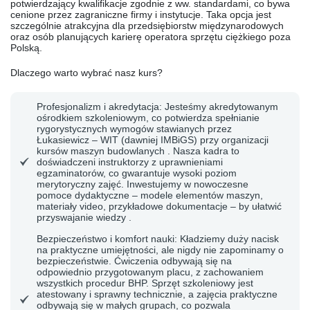
potwierdzający kwalifikacje zgodnie z ww. standardami, co bywa
cenione przez zagraniczne firmy i instytucje. Taka opcja jest
szczególnie atrakcyjna dla przedsiębiorstw międzynarodowych
oraz osób planujących karierę operatora sprzętu ciężkiego poza
Polską.
Dlaczego warto wybrać nasz kurs?
Profesjonalizm i akredytacja: Jesteśmy akredytowanym
ośrodkiem szkoleniowym, co potwierdza spełnianie
rygorystycznych wymogów stawianych przez
Łukasiewicz – WIT (dawniej IMBiGS) przy organizacji
kursów maszyn budowlanych . Nasza kadra to
doświadczeni instruktorzy z uprawnieniami
egzaminatorów, co gwarantuje wysoki poziom
merytoryczny zajęć. Inwestujemy w nowoczesne
pomoce dydaktyczne – modele elementów maszyn,
materiały video, przykładowe dokumentacje – by ułatwić
przyswajanie wiedzy .
Bezpieczeństwo i komfort nauki: Kładziemy duży nacisk
na praktyczne umiejętności, ale nigdy nie zapominamy o
bezpieczeństwie. Ćwiczenia odbywają się na
odpowiednio przygotowanym placu, z zachowaniem
wszystkich procedur BHP. Sprzęt szkoleniowy jest
atestowany i sprawny technicznie, a zajęcia praktyczne
odbywają się w małych grupach, co pozwala