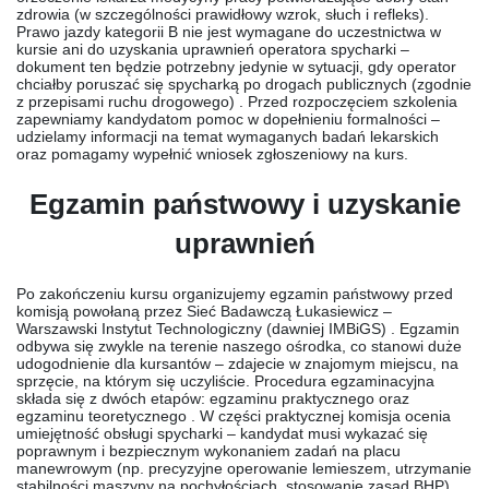
zdrowia (w szczególności prawidłowy wzrok, słuch i refleks).
Prawo jazdy kategorii B nie jest wymagane do uczestnictwa w
kursie ani do uzyskania uprawnień operatora spycharki –
dokument ten będzie potrzebny jedynie w sytuacji, gdy operator
chciałby poruszać się spycharką po drogach publicznych (zgodnie
z przepisami ruchu drogowego) . Przed rozpoczęciem szkolenia
zapewniamy kandydatom pomoc w dopełnieniu formalności –
udzielamy informacji na temat wymaganych badań lekarskich
oraz pomagamy wypełnić wniosek zgłoszeniowy na kurs.
Egzamin państwowy i uzyskanie
uprawnień
Po zakończeniu kursu organizujemy egzamin państwowy przed
komisją powołaną przez Sieć Badawczą Łukasiewicz –
Warszawski Instytut Technologiczny (dawniej IMBiGS) . Egzamin
odbywa się zwykle na terenie naszego ośrodka, co stanowi duże
udogodnienie dla kursantów – zdajecie w znajomym miejscu, na
sprzęcie, na którym się uczyliście. Procedura egzaminacyjna
składa się z dwóch etapów: egzaminu praktycznego oraz
egzaminu teoretycznego . W części praktycznej komisja ocenia
umiejętność obsługi spycharki – kandydat musi wykazać się
poprawnym i bezpiecznym wykonaniem zadań na placu
manewrowym (np. precyzyjne operowanie lemieszem, utrzymanie
stabilności maszyny na pochyłościach, stosowanie zasad BHP).