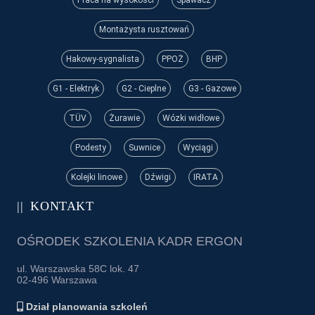
Montażysta rusztowań
Hakowy-sygnalista
PPOŻ
BHP
G1 - Elektryk
G2 - Cieplne
G3 - Gazowe
TÜV
Żurawie
Wózki widłowe
Podesty
Suwnice
Wyciągi
Kolejki linowe
Dźwigi
IRATA
KONTAKT
OŚRODEK SZKOLENIA KADR ERGON
ul. Warszawska 58C lok. 47
02-496 Warszawa
Dział planowania szkoleń