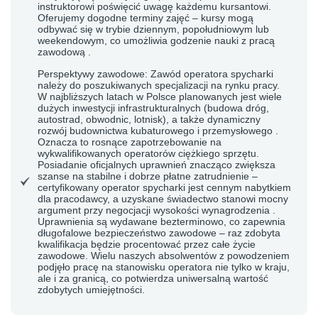
instruktorowi poświęcić uwagę każdemu kursantowi.
Oferujemy dogodne terminy zajęć – kursy mogą
odbywać się w trybie dziennym, popołudniowym lub
weekendowym, co umożliwia godzenie nauki z pracą
zawodową .
Perspektywy zawodowe: Zawód operatora spycharki
należy do poszukiwanych specjalizacji na rynku pracy.
W najbliższych latach w Polsce planowanych jest wiele
dużych inwestycji infrastrukturalnych (budowa dróg,
autostrad, obwodnic, lotnisk), a także dynamiczny
rozwój budownictwa kubaturowego i przemysłowego .
Oznacza to rosnące zapotrzebowanie na
wykwalifikowanych operatorów ciężkiego sprzętu.
Posiadanie oficjalnych uprawnień znacząco zwiększa
szanse na stabilne i dobrze płatne zatrudnienie –
certyfikowany operator spycharki jest cennym nabytkiem
dla pracodawcy, a uzyskane świadectwo stanowi mocny
argument przy negocjacji wysokości wynagrodzenia .
Uprawnienia są wydawane bezterminowo, co zapewnia
długofalowe bezpieczeństwo zawodowe – raz zdobyta
kwalifikacja będzie procentować przez całe życie
zawodowe. Wielu naszych absolwentów z powodzeniem
podjęło pracę na stanowisku operatora nie tylko w kraju,
ale i za granicą, co potwierdza uniwersalną wartość
zdobytych umiejętności.