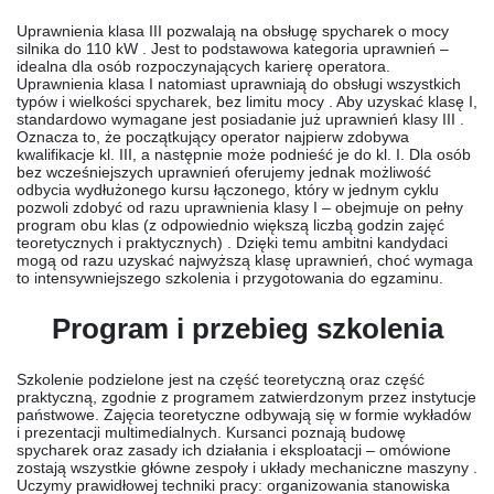
Uprawnienia klasa III pozwalają na obsługę spycharek o mocy
silnika do 110 kW . Jest to podstawowa kategoria uprawnień –
idealna dla osób rozpoczynających karierę operatora.
Uprawnienia klasa I natomiast uprawniają do obsługi wszystkich
typów i wielkości spycharek, bez limitu mocy . Aby uzyskać klasę I,
standardowo wymagane jest posiadanie już uprawnień klasy III .
Oznacza to, że początkujący operator najpierw zdobywa
kwalifikacje kl. III, a następnie może podnieść je do kl. I. Dla osób
bez wcześniejszych uprawnień oferujemy jednak możliwość
odbycia wydłużonego kursu łączonego, który w jednym cyklu
pozwoli zdobyć od razu uprawnienia klasy I – obejmuje on pełny
program obu klas (z odpowiednio większą liczbą godzin zajęć
teoretycznych i praktycznych) . Dzięki temu ambitni kandydaci
mogą od razu uzyskać najwyższą klasę uprawnień, choć wymaga
to intensywniejszego szkolenia i przygotowania do egzaminu.
Program i przebieg szkolenia
Szkolenie podzielone jest na część teoretyczną oraz część
praktyczną, zgodnie z programem zatwierdzonym przez instytucje
państwowe. Zajęcia teoretyczne odbywają się w formie wykładów
i prezentacji multimedialnych. Kursanci poznają budowę
spycharek oraz zasady ich działania i eksploatacji – omówione
zostają wszystkie główne zespoły i układy mechaniczne maszyny .
Uczymy prawidłowej techniki pracy: organizowania stanowiska