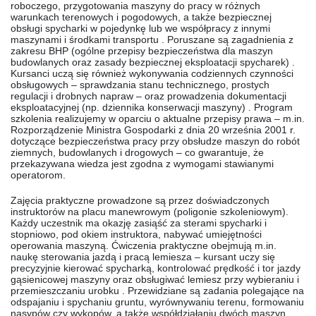
roboczego, przygotowania maszyny do pracy w różnych
warunkach terenowych i pogodowych, a także bezpiecznej
obsługi spycharki w pojedynkę lub we współpracy z innymi
maszynami i środkami transportu . Poruszane są zagadnienia z
zakresu BHP (ogólne przepisy bezpieczeństwa dla maszyn
budowlanych oraz zasady bezpiecznej eksploatacji spycharek) .
Kursanci uczą się również wykonywania codziennych czynności
obsługowych – sprawdzania stanu technicznego, prostych
regulacji i drobnych napraw – oraz prowadzenia dokumentacji
eksploatacyjnej (np. dziennika konserwacji maszyny) . Program
szkolenia realizujemy w oparciu o aktualne przepisy prawa – m.in.
Rozporządzenie Ministra Gospodarki z dnia 20 września 2001 r.
dotyczące bezpieczeństwa pracy przy obsłudze maszyn do robót
ziemnych, budowlanych i drogowych – co gwarantuje, że
przekazywana wiedza jest zgodna z wymogami stawianymi
operatorom.
Zajęcia praktyczne prowadzone są przez doświadczonych
instruktorów na placu manewrowym (poligonie szkoleniowym).
Każdy uczestnik ma okazję zasiąść za sterami spycharki i
stopniowo, pod okiem instruktora, nabywać umiejętności
operowania maszyną. Ćwiczenia praktyczne obejmują m.in.
naukę sterowania jazdą i pracą lemiesza – kursant uczy się
precyzyjnie kierować spycharką, kontrolować prędkość i tor jazdy
gąsienicowej maszyny oraz obsługiwać lemiesz przy wybieraniu i
przemieszczaniu urobku . Przewidziane są zadania polegające na
odspajaniu i spychaniu gruntu, wyrównywaniu terenu, formowaniu
nasypów czy wykopów, a także współdziałaniu dwóch maszyn