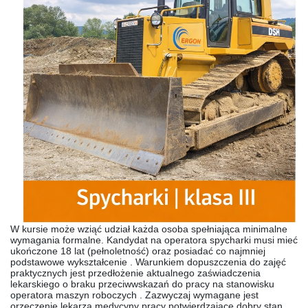
W kursie może wziąć udział każda osoba spełniająca minimalne
wymagania formalne. Kandydat na operatora spycharki musi mieć
ukończone 18 lat (pełnoletność) oraz posiadać co najmniej
podstawowe wykształcenie . Warunkiem dopuszczenia do zajęć
praktycznych jest przedłożenie aktualnego zaświadczenia
lekarskiego o braku przeciwwskazań do pracy na stanowisku
operatora maszyn roboczych . Zazwyczaj wymagane jest
orzeczenie lekarza medycyny pracy potwierdzające dobry stan