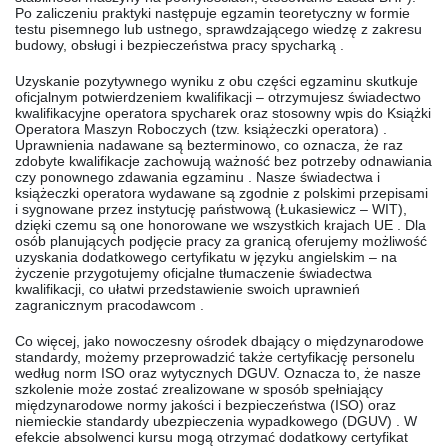
Po zaliczeniu praktyki następuje egzamin teoretyczny w formie
testu pisemnego lub ustnego, sprawdzającego wiedzę z zakresu
budowy, obsługi i bezpieczeństwa pracy spycharką .
Uzyskanie pozytywnego wyniku z obu części egzaminu skutkuje
oficjalnym potwierdzeniem kwalifikacji – otrzymujesz świadectwo
kwalifikacyjne operatora spycharek oraz stosowny wpis do Książki
Operatora Maszyn Roboczych (tzw. książeczki operatora) .
Uprawnienia nadawane są bezterminowo, co oznacza, że raz
zdobyte kwalifikacje zachowują ważność bez potrzeby odnawiania
czy ponownego zdawania egzaminu . Nasze świadectwa i
książeczki operatora wydawane są zgodnie z polskimi przepisami
i sygnowane przez instytucję państwową (Łukasiewicz – WIT),
dzięki czemu są one honorowane we wszystkich krajach UE . Dla
osób planujących podjęcie pracy za granicą oferujemy możliwość
uzyskania dodatkowego certyfikatu w języku angielskim – na
życzenie przygotujemy oficjalne tłumaczenie świadectwa
kwalifikacji, co ułatwi przedstawienie swoich uprawnień
zagranicznym pracodawcom .
Co więcej, jako nowoczesny ośrodek dbający o międzynarodowe
standardy, możemy przeprowadzić także certyfikację personelu
według norm ISO oraz wytycznych DGUV. Oznacza to, że nasze
szkolenie może zostać zrealizowane w sposób spełniający
międzynarodowe normy jakości i bezpieczeństwa (ISO) oraz
niemieckie standardy ubezpieczenia wypadkowego (DGUV) . W
efekcie absolwenci kursu mogą otrzymać dodatkowy certyfikat