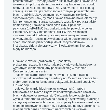
przestrzennych . Poznają również triki ułatwiające lutowanie na
wysokości (np. korzystanie z lusterka przy lutowaniu od spodu
rynny, stabilizacja elementów przed zlutowaniem itp.). Istotną
częścią jest nauka, jak radzić sobie z
różnymi powierzchniami
blach
: gładkimi, oksydowanymi, patynowanymi czy lekko
skorodowanymi – tak, by móc lutować zarówno nowe elementy,
jak i remontowane, starsze systemy. Uczestnicy zobaczą także
demonstrację lutowania blach tytan-cynk
z powłoką
patynową
(prePATINA) bez uszkadzania tej powłoki – co jest
istotne przy pracy z materiałami RHEINZINK. W każdym
ćwiczeniu nacisk kładziony jest na prawidłową technikę i
powtarzalność – uczestnicy wykonują wiele powtórzeń krótkich
spoin, stopniowo przechodząc do dłuższych odcinków.
Instruktorzy dzielą się praktycznymi wskazówkami i korygują
błędy na bieżąco.
Lutowanie twarde (brazowanie) – podstawy
praktyczne:
uczestnicy wykonają próby lutowania twardego na
wybranych elementach, aby poczuć różnicę w technice.
Ćwiczenia obejmują m.in.:
-
Lutowanie twarde rurek miedzianych
– łączenie dwóch
odcinków rurki miedzianej o średnicy np. 22 mm za pomocą lutu
srebrnego i palnika (symulacja połączenia instalacji spustowej
lub wodnej).
-
Lutowanie twarde blach (np. ocynkowanych)
– próba
zalutowania na twardo złącza zakładkowego dwóch kawałków
blachy stalowej ocynkowanej. (Ćwiczenie to pokazuje, jak
wysoka temperatura wpływa na powłokę ocynkowaną i dlaczego
zazwyczaj w dekarskich pracach stosuje się lutowanie miękkie –
niemniej brazowanie blach może być przydatne przy łączeniu np.
miedzianych paneli ozdobnych narażonych na wysokie