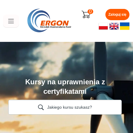
Przejdź
do
0
głównej
Zaloguj się
zawartości
Kursy na uprawnienia z
certyfikatami
Jakiego kursu szukasz?