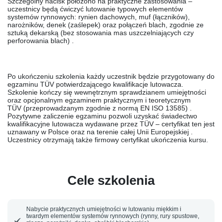
Szczególny nacisk położono na
praktyczne zastosowania
–
uczestnicy będą ćwiczyć lutowanie typowych elementów
systemów rynnowych: rynien dachowych, muf (łączników),
narożników, denek (zaślepek) oraz połączeń blach, zgodnie ze
sztuką dekarską (bez stosowania mas uszczelniających czy
perforowania blach) .
Po ukończeniu szkolenia każdy uczestnik będzie przygotowany do
egzaminu TÜV potwierdzającego kwalifikacje lutowacza.
Szkolenie kończy się wewnętrznym sprawdzianem umiejętności
oraz
opcjonalnym egzaminem praktycznym i teoretycznym
TÜV
(przeprowadzanym zgodnie z normą EN ISO 13585) .
Pozytywne zaliczenie egzaminu pozwoli uzyskać
świadectwo
kwalifikacyjne lutowacza
wydawane przez TÜV – certyfikat ten jest
uznawany w Polsce oraz na terenie całej Unii Europejskiej .
Uczestnicy otrzymają także firmowy certyfikat ukończenia kursu.
Cele szkolenia
Nabycie praktycznych umiejętności
w lutowaniu miękkim i
twardym elementów systemów rynnowych (rynny, rury spustowe,