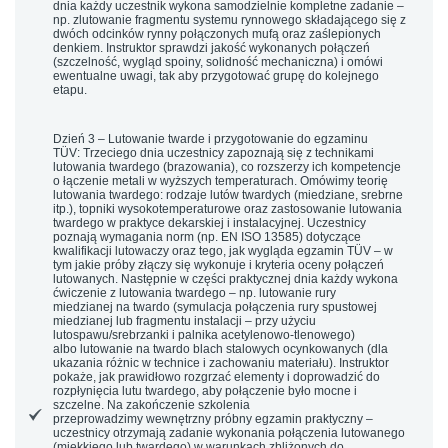
dnia każdy uczestnik wykona samodzielnie kompletne zadanie –
np. zlutowanie fragmentu systemu rynnowego składającego się z
dwóch odcinków rynny połączonych mufą oraz zaślepionych
denkiem. Instruktor sprawdzi jakość wykonanych połączeń
(szczelność, wygląd spoiny, solidność mechaniczna) i omówi
ewentualne uwagi, tak aby przygotować grupę do kolejnego
etapu.
Dzień 3 – Lutowanie twarde i przygotowanie do egzaminu
TÜV:
Trzeciego dnia uczestnicy zapoznają się z
technikami
lutowania twardego (brazowania)
, co rozszerzy ich kompetencje
o łączenie metali w wyższych temperaturach. Omówimy teorię
lutowania twardego: rodzaje lutów twardych (miedziane, srebrne
itp.), topniki wysokotemperaturowe oraz zastosowanie lutowania
twardego w praktyce dekarskiej i instalacyjnej. Uczestnicy
poznają wymagania norm (np. EN ISO 13585) dotyczące
kwalifikacji lutowaczy oraz tego, jak wygląda egzamin TÜV – w
tym
jakie próby złączy się wykonuje
i
kryteria oceny
połączeń
lutowanych. Następnie w części praktycznej dnia każdy wykona
ćwiczenie z lutowania twardego – np.
lutowanie rury
miedzianej
na twardo (symulacja połączenia rury spustowej
miedzianej lub fragmentu instalacji – przy użyciu
lutospawu/srebrzanki i palnika acetylenowo-tlenowego)
albo
lutowanie na twardo blach stalowych ocynkowanych
(dla
ukazania różnic w technice i zachowaniu materiału). Instruktor
pokaże, jak
prawidłowo rozgrzać elementy
i doprowadzić do
rozpłynięcia lutu twardego, aby połączenie było mocne i
szczelne. Na zakończenie szkolenia
przeprowadzimy
wewnętrzny próbny egzamin
praktyczny –
uczestnicy otrzymają zadanie wykonania połączenia lutowanego
(miękkiego lub twardego) w warunkach zbliżonych do