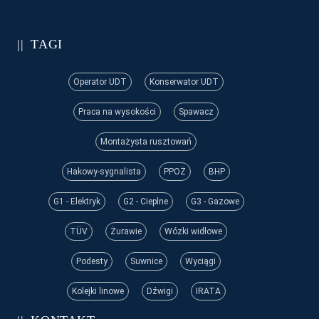
TAGI
Operator UDT
Konserwator UDT
Praca na wysokości
Spawacz
Montażysta rusztowań
Hakowy-sygnalista
PPOŻ
BHP
G1 - Elektryk
G2 - Cieplne
G3 - Gazowe
TÜV
Żurawie
Wózki widłowe
Podesty
Suwnice
Wyciągi
Kolejki linowe
Dźwigi
IRATA