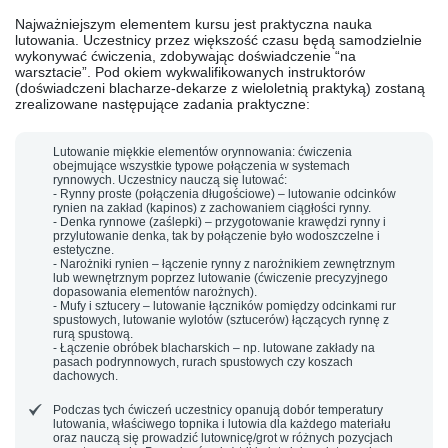
Najważniejszym elementem kursu jest
praktyczna nauka
lutowania
. Uczestnicy przez większość czasu będą samodzielnie
wykonywać ćwiczenia, zdobywając doświadczenie “na
warsztacie”. Pod okiem wykwalifikowanych instruktorów
(doświadczeni blacharze-dekarze z wieloletnią praktyką) zostaną
zrealizowane następujące zadania praktyczne:
Lutowanie miękkie elementów orynnowania:
ćwiczenia
obejmujące wszystkie typowe połączenia w systemach
rynnowych. Uczestnicy nauczą się lutować:
-
Rynny proste (połączenia długościowe)
– lutowanie odcinków
rynien na zakład (kapinos) z zachowaniem ciągłości rynny.
-
Denka rynnowe (zaślepki)
– przygotowanie krawędzi rynny i
przylutowanie denka, tak by połączenie było wodoszczelne i
estetyczne.
-
Narożniki rynien
– łączenie rynny z narożnikiem zewnętrznym
lub wewnętrznym poprzez lutowanie (ćwiczenie precyzyjnego
dopasowania elementów narożnych).
-
Mufy i sztucery
– lutowanie łączników pomiędzy odcinkami rur
spustowych, lutowanie wylotów (sztucerów) łączących rynnę z
rurą spustową.
-
Łączenie obróbek blacharskich
– np. lutowane zakłady na
pasach podrynnowych, rurach spustowych czy koszach
dachowych.
Podczas tych ćwiczeń uczestnicy opanują
dobór temperatury
lutowania, właściwego topnika i lutowia
dla każdego materiału
oraz nauczą się prowadzić lutownicę/grot w różnych pozycjach