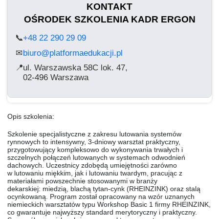
KONTAKT
OŚRODEK SZKOLENIA KADR ERGON
📞
+48 22 290 29 09
biuro@platformaedukacji.pl
✉
📍
ul. Warszawska 58C lok. 47,
02-496 Warszawa
Opis szkolenia:
Szkolenie specjalistyczne z zakresu lutowania systemów
rynnowych to intensywny,
3-dniowy warsztat praktyczny
,
przygotowujący kompleksowo do wykonywania trwałych i
szczelnych połączeń lutowanych w systemach odwodnień
dachowych. Uczestnicy zdobędą umiejętności zarówno
w
lutowaniu miękkim
, jak i
lutowaniu twardym
, pracując z
materiałami powszechnie stosowanymi w branży
dekarskiej:
miedzią, blachą tytan-cynk (RHEINZINK)
oraz
stalą
ocynkowaną
. Program został opracowany na wzór uznanych
niemieckich warsztatów typu
Workshop Basic 1
firmy RHEINZINK,
co gwarantuje najwyższy standard merytoryczny i praktyczny.