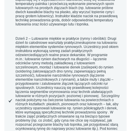
temperatury palnika i przećwiczą wykonanie pierwszych spoin
lutowanych na prostych złączach blach (np. lutowanie próbne
dwóch kawałków blachy na płasko, aby wyczuć topienie cyny i
pracę grotem lutownicy). Instruktor kładzie nacisk na prawidłową
technikę prowadzenia grota, dobór odpowiedniej temperatury
lutowania oraz ilości używanego lutu i topnika.
Dzień 2 – Lutowanie miękkie w praktyce (rynny i obróbki):
Drugi
dzień to
całodniowe warsztaty praktyczne
skupione na lutowaniu
miękkim elementów systemów rynnowych. Uczestnicy pod okiem
instruktora wykonają szereg zadań praktycznych
odzwierciedlających realne prace dekarskie. W programie
m.in.:
lutowanie rynien dachowych
na długości – łączenie
odcinków rynny metodą zakładkową z lutowaniem
szczelinowym,
montaż i lutowanie denek (zaślepek)
do rynien
(soldering zakrywających dno rynny, zapewniający pełną
szczelność),
lutowanie narożników rynnowych
(łączenie
elementów narożnikowych z rynnami), a także
mufy i złączki
–
przygotowanie i zalutowanie złączek łączących odcinki rur
spustowych. Uczestnicy nauczą się prawidłowej kolejności
łączenia segmentów orynnowania oraz technik ułatwiających
lutowanie w różnych pozycjach:
poziomej i pionowej
. Szczególny
nacisk położymy na ćwiczenie lutowania na powierzchniach o
różnych kształtach:
płaskich, pionowych oraz łukowych
– tak, aby
uczestnicy opanowali lutowanie np.
rynien półokrągłych
i denek,
które wymagają specyficznej techniki prowadzenia spoiny . W
trakcie zajęć praktycznych omawiane są na bieżąco typowe
problemy (np. co zrobić, gdy cyna nie chce się rozpływać, jak
rozpoznać przegrzanie blachy lub topnika, jak przygotować starą
ocynkowaną rynnę do naprawy przez lutowanie itp.). Pod koniec