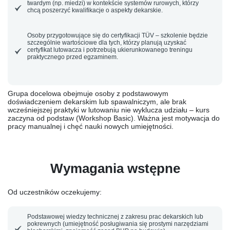
twardym (np. miedzi) w kontekście systemów rurowych, którzy
chcą poszerzyć kwalifikacje o aspekty dekarskie.
Osoby przygotowujące się do certyfikacji TÜV
– szkolenie będzie
szczególnie wartościowe dla tych, którzy planują uzyskać
certyfikat lutowacza i potrzebują ukierunkowanego treningu
praktycznego przed egzaminem.
Grupa docelowa obejmuje osoby z podstawowym
doświadczeniem dekarskim lub spawalniczym, ale
brak
wcześniejszej praktyki w lutowaniu nie wyklucza udziału
– kurs
zaczyna od podstaw (Workshop Basic). Ważna jest motywacja do
pracy manualnej i chęć nauki nowych umiejętności.
Wymagania wstępne
Od uczestników oczekujemy:
Podstawowej wiedzy technicznej
z zakresu prac dekarskich lub
pokrewnych (umiejętność posługiwania się prostymi narzędziami