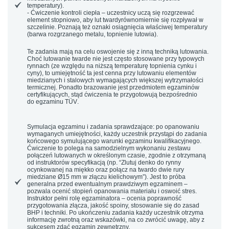
temperatury).
-
Ćwiczenie kontroli ciepła
– uczestnicy uczą się rozgrzewać
element stopniowo, aby
lut twardy
równomiernie się rozpływał w
szczelinie. Poznają też oznaki osiągnięcia właściwej temperatury
(barwa rozgrzanego metalu, topnienie lutowia).
Te zadania mają na celu oswojenie się z inną techniką lutowania.
Choć
lutowanie twarde
nie jest często stosowane przy typowych
rynnach (ze względu na niższą temperaturę topnienia cynku i
cyny), to umiejętność ta jest cenna przy lutowaniu elementów
miedzianych i stalowych wymagających większej wytrzymałości
termicznej. Ponadto brazowanie jest przedmiotem egzaminów
certyfikujących, stąd ćwiczenia te przygotowują bezpośrednio
do
egzaminu TÜV
.
Symulacja egzaminu i zadania sprawdzające:
po opanowaniu
wymaganych umiejętności, każdy uczestnik przystąpi do zadania
końcowego symulującego warunki egzaminu kwalifikacyjnego.
Ćwiczenie to polega na samodzielnym wykonaniu zestawu
połączeń lutowanych w określonym czasie, zgodnie z otrzymaną
od instruktorów specyfikacją (np. “Zlutuj denko do rynny
ocynkowanej na miękko oraz połącz na twardo dwie rury
miedziane Ø15 mm w złączu kielichowym”). Jest to
próba
generalna
przed ewentualnym prawdziwym egzaminem –
pozwala ocenić stopień opanowania materiału i oswoić stres.
Instruktor pełni rolę egzaminatora – ocenia poprawność
przygotowania złącza, jakość spoiny, stosowanie się do zasad
BHP i techniki. Po ukończeniu zadania każdy uczestnik otrzyma
informację zwrotną oraz wskazówki, na co zwrócić uwagę, aby z
sukcesem zdać egzamin zewnętrzny.