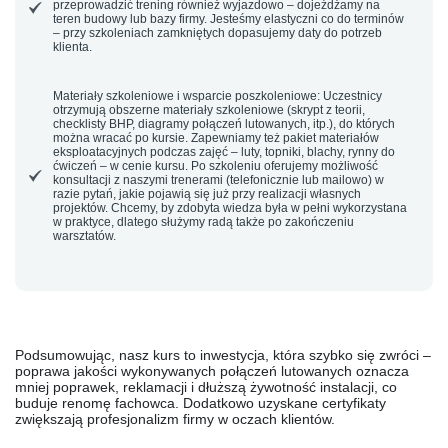
przeprowadzić trening również wyjazdowo – dojeżdżamy na
teren budowy lub bazy firmy. Jesteśmy elastyczni co do terminów
– przy szkoleniach zamkniętych dopasujemy daty do potrzeb
klienta.
Materiały szkoleniowe i wsparcie poszkoleniowe:
Uczestnicy
otrzymują obszerne
materiały szkoleniowe
(skrypt z teorii,
checklisty BHP, diagramy połączeń lutowanych, itp.), do których
można wracać po kursie. Zapewniamy też
pakiet materiałów
eksploatacyjnych
podczas zajęć – luty, topniki, blachy, rynny do
ćwiczeń – w cenie kursu. Po szkoleniu oferujemy możliwość
konsultacji z naszymi trenerami (telefonicznie lub mailowo) w
razie pytań, jakie pojawią się już przy realizacji własnych
projektów. Chcemy, by zdobyta wiedza była w pełni wykorzystana
w praktyce, dlatego służymy radą także po zakończeniu
warsztatów.
Podsumowując, nasz kurs to
inwestycja, która szybko się zwróci
–
poprawa jakości wykonywanych połączeń lutowanych oznacza
mniej poprawek, reklamacji i dłuższą żywotność instalacji, co
buduje renomę fachowca. Dodatkowo uzyskane certyfikaty
zwiększają profesjonalizm firmy w oczach klientów.