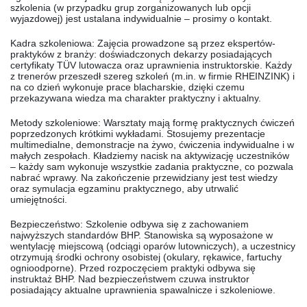
szkolenia (w przypadku grup zorganizowanych lub opcji
wyjazdowej) jest ustalana indywidualnie – prosimy o kontakt.
Kadra szkoleniowa:
Zajęcia prowadzone są przez
ekspertów-
praktyków
z branży: doświadczonych dekarzy posiadających
certyfikaty TÜV lutowacza oraz uprawnienia instruktorskie. Każdy
z trenerów przeszedł szereg szkoleń (m.in. w firmie RHEINZINK) i
na co dzień wykonuje prace blacharskie, dzięki czemu
przekazywana wiedza ma charakter praktyczny i aktualny.
Metody szkoleniowe:
Warsztaty mają formę praktycznych ćwiczeń
poprzedzonych krótkimi wykładami. Stosujemy prezentacje
multimedialne, demonstracje na żywo, ćwiczenia indywidualne i w
małych zespołach. Kładziemy nacisk na
aktywizację
uczestników
– każdy sam wykonuje wszystkie zadania praktyczne, co pozwala
nabrać wprawy. Na zakończenie przewidziany jest test wiedzy
oraz symulacja egzaminu praktycznego, aby utrwalić
umiejętności.
Bezpieczeństwo:
Szkolenie odbywa się z zachowaniem
najwyższych standardów BHP. Stanowiska są wyposażone w
wentylację miejscową (odciągi oparów lutowniczych), a uczestnicy
otrzymują środki ochrony osobistej (okulary, rękawice, fartuchy
ognioodporne). Przed rozpoczęciem praktyki odbywa się
instruktaż BHP. Nad bezpieczeństwem czuwa instruktor
posiadający aktualne uprawnienia spawalnicze i szkoleniowe.