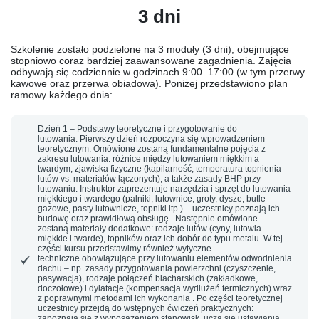
3 dni
Szkolenie zostało podzielone na
3 moduły (3 dni)
, obejmujące
stopniowo coraz bardziej zaawansowane zagadnienia. Zajęcia
odbywają się codziennie w godzinach
9:00–17:00
(w tym przerwy
kawowe oraz przerwa obiadowa). Poniżej przedstawiono plan
ramowy każdego dnia:
Dzień 1 – Podstawy teoretyczne i przygotowanie do
lutowania:
Pierwszy dzień rozpoczyna się
wprowadzeniem
teoretycznym
. Omówione zostaną fundamentalne pojęcia z
zakresu lutowania: różnice między lutowaniem miękkim a
twardym, zjawiska fizyczne (kapilarność, temperatura topnienia
lutów vs. materiałów łączonych), a także zasady BHP przy
lutowaniu. Instruktor zaprezentuje
narzędzia i sprzęt
do lutowania
miękkiego i twardego (palniki, lutownice, groty, dysze, butle
gazowe, pasty lutownicze, topniki itp.) – uczestnicy poznają ich
budowę oraz prawidłową obsługę . Następnie omówione
zostaną
materiały dodatkowe
: rodzaje lutów (cyny, lutowia
miękkie i twarde), topników oraz ich dobór do typu metalu. W tej
części kursu przedstawimy również
wytyczne
techniczne
obowiązujące przy lutowaniu elementów odwodnienia
dachu – np. zasady przygotowania powierzchni (czyszczenie,
pasywacja),
rodzaje połączeń blacharskich
(zakładkowe,
doczołowe) i
dylatacje
(kompensacja wydłużeń termicznych) wraz
z poprawnymi metodami ich wykonania . Po części teoretycznej
uczestnicy przejdą do
wstępnych ćwiczeń praktycznych
:
zapoznają się z wyposażeniem stanowisk, uczą się ustawiania