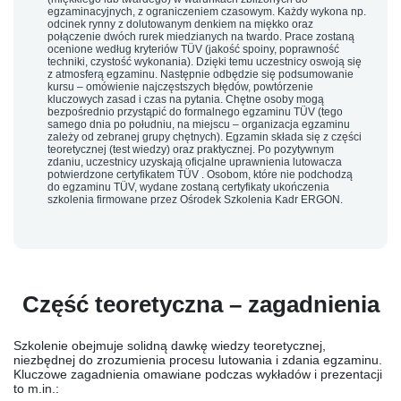
egzaminacyjnych, z ograniczeniem czasowym. Każdy wykona np.
odcinek rynny z dolutowanym denkiem
na miękko
oraz
połączenie dwóch rurek miedzianych
na twardo
. Prace zostaną
ocenione według kryteriów TÜV (jakość spoiny, poprawność
techniki, czystość wykonania). Dzięki temu uczestnicy oswoją się
z atmosferą egzaminu. Następnie odbędzie się
podsumowanie
kursu
– omówienie najczęstszych błędów, powtórzenie
kluczowych zasad i czas na pytania. Chętne osoby mogą
bezpośrednio
przystąpić do formalnego egzaminu TÜV
(tego
samego dnia po południu, na miejscu – organizacja egzaminu
zależy od zebranej grupy chętnych). Egzamin składa się z części
teoretycznej (test wiedzy) oraz praktycznej. Po pozytywnym
zdaniu, uczestnicy uzyskają oficjalne uprawnienia lutowacza
potwierdzone certyfikatem TÜV . Osobom, które nie podchodzą
do egzaminu TÜV, wydane zostaną certyfikaty ukończenia
szkolenia firmowane przez Ośrodek Szkolenia Kadr ERGON.
Część teoretyczna – zagadnienia
Szkolenie obejmuje solidną dawkę wiedzy teoretycznej,
niezbędnej do zrozumienia procesu lutowania i zdania egzaminu.
Kluczowe zagadnienia omawiane podczas wykładów i prezentacji
to m.in.: