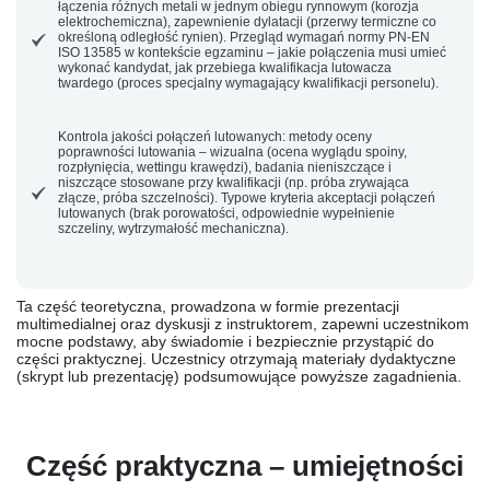
łączenia różnych metali w jednym obiegu rynnowym (korozja
elektrochemiczna), zapewnienie dylatacji (przerwy termiczne co
określoną odległość rynien). Przegląd wymagań normy
PN-EN
ISO 13585
w kontekście egzaminu – jakie połączenia musi umieć
wykonać kandydat, jak przebiega kwalifikacja lutowacza
twardego (proces specjalny wymagający kwalifikacji personelu).
Kontrola jakości połączeń lutowanych:
metody oceny
poprawności lutowania – wizualna (ocena wyglądu spoiny,
rozpłynięcia, wettingu krawędzi), badania nieniszczące i
niszczące stosowane przy kwalifikacji (np. próba zrywająca
złącze, próba szczelności). Typowe kryteria akceptacji połączeń
lutowanych (brak porowatości, odpowiednie wypełnienie
szczeliny, wytrzymałość mechaniczna).
Ta część teoretyczna, prowadzona w formie prezentacji
multimedialnej oraz dyskusji z instruktorem, zapewni uczestnikom
mocne podstawy, aby świadomie i bezpiecznie przystąpić do
części praktycznej. Uczestnicy otrzymają materiały dydaktyczne
(skrypt lub prezentację) podsumowujące powyższe zagadnienia.
Część praktyczna – umiejętności