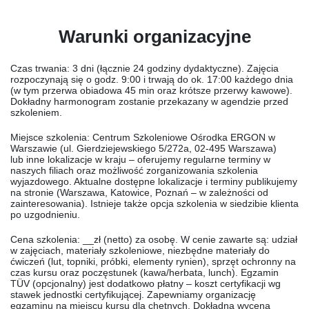
Warunki organizacyjne
Czas trwania:
3 dni (łącznie
24 godziny dydaktyczne
). Zajęcia
rozpoczynają się o godz. 9:00 i trwają do ok. 17:00 każdego dnia
(w tym przerwa obiadowa 45 min oraz krótsze przerwy kawowe).
Dokładny harmonogram zostanie przekazany w agendzie przed
szkoleniem.
Miejsce szkolenia:
Centrum Szkoleniowe Ośrodka ERGON w
Warszawie (ul. Gierdziejewskiego 5/272a, 02-495 Warszawa)
lub
inne lokalizacje w kraju
– oferujemy regularne terminy w
naszych filiach oraz możliwość zorganizowania szkolenia
wyjazdowego. Aktualne dostępne lokalizacje i terminy publikujemy
na stronie (Warszawa, Katowice, Poznań – w zależności od
zainteresowania). Istnieje także opcja szkolenia w siedzibie klienta
po uzgodnieniu.
Cena szkolenia:
__zł (netto) za osobę. W cenie zawarte są: udział
w zajęciach, materiały szkoleniowe, niezbędne materiały do
ćwiczeń (lut, topniki, próbki, elementy rynien), sprzęt ochronny na
czas kursu oraz poczęstunek (kawa/herbata, lunch).
Egzamin
TÜV
(opcjonalny) jest dodatkowo płatny – koszt certyfikacji wg
stawek jednostki certyfikującej. Zapewniamy organizację
egzaminu na miejscu kursu dla chętnych. Dokładna wycena