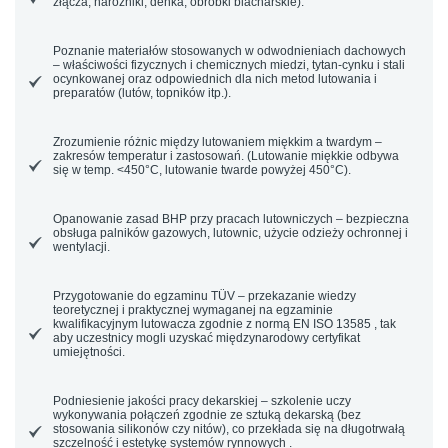
złącza, narożniki, denka, obróbki blacharskie).
Poznanie materiałów
stosowanych w odwodnieniach dachowych
– właściwości fizycznych i chemicznych miedzi, tytan-cynku i stali
ocynkowanej oraz odpowiednich dla nich metod lutowania i
preparatów (lutów, topników itp.).
Zrozumienie różnic
między lutowaniem miękkim a twardym –
zakresów temperatur i zastosowań. (Lutowanie miękkie odbywa
się w temp. <450°C, lutowanie twarde powyżej 450°C).
Opanowanie zasad BHP
przy pracach lutowniczych – bezpieczna
obsługa palników gazowych, lutownic, użycie odzieży ochronnej i
wentylacji.
Przygotowanie do egzaminu TÜV
– przekazanie wiedzy
teoretycznej i praktycznej wymaganej na egzaminie
kwalifikacyjnym lutowacza zgodnie z normą EN ISO 13585 , tak
aby uczestnicy mogli uzyskać międzynarodowy certyfikat
umiejętności.
Podniesienie jakości pracy dekarskiej
– szkolenie uczy
wykonywania połączeń zgodnie ze sztuką dekarską (bez
stosowania silikonów czy nitów), co przekłada się na długotrwałą
szczelność i estetykę systemów rynnowych .