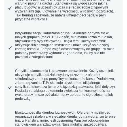
warunki pracy na dachu . Stanowiska są wyposażone jak na
placu budowy, a uczestnicy uczą się radzić sobie z typowymi
wyzwaniami (np. lutowanie na wysokości, w różnych pozycjach).
Taki trening zapewnia, że nabyte umiejętności będą w pełni
przydatne w praktyce.
Indywidualizacja i kameralna grupa:
Szkolenie odbywa się w
małych grupach (maks.
10-12 osób
, minimalna liczba to 6 osób,
aby warsztaty były efektywne). Dzięki temu każdy uczestnik
otrzymuje dużo uwagi od instruktora i może liczyć na bieżącą
korektę techniki. Tempo zajęć dostosowujemy do grupy – w razie
potrzeby powtarzamy wybrane zagadnienia, tak by nikt nie
pozostał z zaległościami.
Certyfikat ukończenia i uznawane uprawnienia:
Każdy uczestnik
otrzymuje
certyfikat udziału
wydany przez nasz ośrodek
szkoleniowy zaraz po pomyślnym ukończeniu kursu. Dodatkowo,
zdanie egzaminu TÜV skutkuje uzyskaniem oficjalnego
certyfikatu lutowacza (wraz z książeczką spawacza, jeśli dotyczy).
Posiadanie takiego dokumentu zwiększa
konkurencyjność na
rynku pracy
i może być atutem przy ubieganiu się o zlecenia lub
podwyżkę.
Elastyczność dla klientów biznesowych:
Oferujemy możliwość
organizacji szkolenia
w siedzibie klienta
lub na wybranym terenie
(np. w Państwa firmie, jeśli dysponują Państwo odpowiednim
stanowiskiem warsztatowym). Nasz mobilny sprzęt pozwala