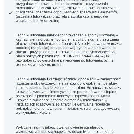
przygotowania powierzchni do lutowania – oczyszczenie
mechaniczne (szczotkowanie, szlifowanie lekkie), odtłuszczenie
chemiczne. Znaczenie odpowiedniego spasowania elementów
(szczelina lutownicza) oraz rola zjawiska kapilarnego we
wciąganiu lutu w szczelinę.
Techniki lutowania miękkiego:
prowadzenie spoiny lutowanej –
kąt nachylenia grota, tempo topienia cyny, unikanie przegrzania
blachy i
płynu lutowniczego
(topnika). Metody lutowania w pozycji
podolnej (na płasko) oraz pułapowej (rynna zamontowana na
dachu – pozycja od dołu). Lutowanie blach ocynkowanych vs.
blach pokrytych patyną (np. RHEINZINK prePATINA) – jak
przygotować
powierzchnie patynowane
do lutowania, by nie
uszkodzić warstwy ochronnej .
Techniki lutowania twardego:
różnice w podejściu – konieczność
rozgrzania obu łączonych elementów do wysokiej temperatury,
zamiast topienia lutu bezpośrednio grotem. Bezpieczeństwo przy
lutowaniu twardym – intensywniejsze promieniowanie cieplne,
ostrożność z płomieniem tlenowym. Typowe zastosowania
lutowania twardego: łączenie elementów miedzianych w
instalacjach (gazowych, solarnych), ewentualne reperacje
pękniętych elementów rynien miedzianych wymagające wyższej
wytrzymałości złącza.
Wytyczne i normy jakościowe:
omówienie standardów
wykonawczych obowiązujących w dekarstwie – np. unikanie