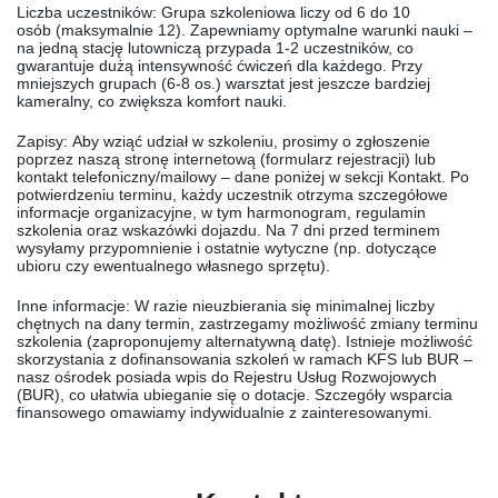
Liczba uczestników:
Grupa szkoleniowa liczy od
6 do 10
osób
(maksymalnie 12). Zapewniamy optymalne warunki nauki –
na jedną stację lutowniczą przypada 1-2 uczestników, co
gwarantuje dużą intensywność ćwiczeń dla każdego. Przy
mniejszych grupach (6-8 os.) warsztat jest jeszcze bardziej
kameralny, co zwiększa komfort nauki.
Zapisy:
Aby wziąć udział w szkoleniu, prosimy o zgłoszenie
poprzez naszą stronę internetową (formularz rejestracji) lub
kontakt telefoniczny/mailowy – dane poniżej w sekcji
Kontakt
. Po
potwierdzeniu terminu, każdy uczestnik otrzyma szczegółowe
informacje organizacyjne, w tym harmonogram, regulamin
szkolenia oraz wskazówki dojazdu. Na 7 dni przed terminem
wysyłamy przypomnienie i ostatnie wytyczne (np. dotyczące
ubioru czy ewentualnego własnego sprzętu).
Inne informacje:
W razie nieuzbierania się minimalnej liczby
chętnych na dany termin, zastrzegamy możliwość zmiany terminu
szkolenia (zaproponujemy alternatywną datę). Istnieje możliwość
skorzystania z
dofinansowania
szkoleń w ramach KFS lub BUR –
nasz ośrodek posiada wpis do Rejestru Usług Rozwojowych
(BUR), co ułatwia ubieganie się o dotacje. Szczegóły wsparcia
finansowego omawiamy indywidualnie z zainteresowanymi.