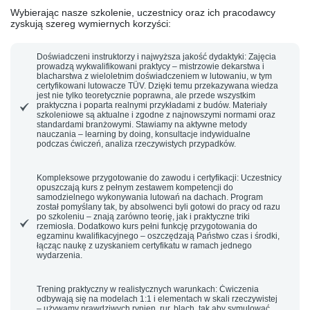
Wybierając nasze szkolenie, uczestnicy oraz ich pracodawcy
zyskują szereg wymiernych korzyści:
Doświadczeni instruktorzy i najwyższa jakość dydaktyki:
Zajęcia
prowadzą wykwalifikowani praktycy – mistrzowie dekarstwa i
blacharstwa z wieloletnim doświadczeniem w lutowaniu, w tym
certyfikowani lutowacze TÜV. Dzięki temu przekazywana wiedza
jest nie tylko teoretycznie poprawna, ale przede wszystkim
praktyczna i poparta realnymi przykładami z budów. Materiały
szkoleniowe są aktualne i zgodne z najnowszymi normami oraz
standardami branżowymi. Stawiamy na aktywne metody
nauczania –
learning by doing
, konsultacje indywidualne
podczas ćwiczeń, analiza rzeczywistych przypadków.
Kompleksowe przygotowanie do zawodu i certyfikacji:
Uczestnicy
opuszczają kurs z pełnym zestawem kompetencji do
samodzielnego wykonywania lutowań na dachach. Program
został pomyślany tak, by absolwenci byli gotowi do pracy od razu
po szkoleniu – znają zarówno teorię, jak i praktyczne triki
rzemiosła. Dodatkowo kurs pełni funkcję przygotowania do
egzaminu kwalifikacyjnego – oszczędzają Państwo czas i środki,
łącząc naukę z uzyskaniem certyfikatu w ramach jednego
wydarzenia.
Trening praktyczny w realistycznych warunkach:
Ćwiczenia
odbywają się na
modelach 1:1
i elementach w skali rzeczywistej
– używamy prawdziwych rynien, rur, blach, tak aby symulować