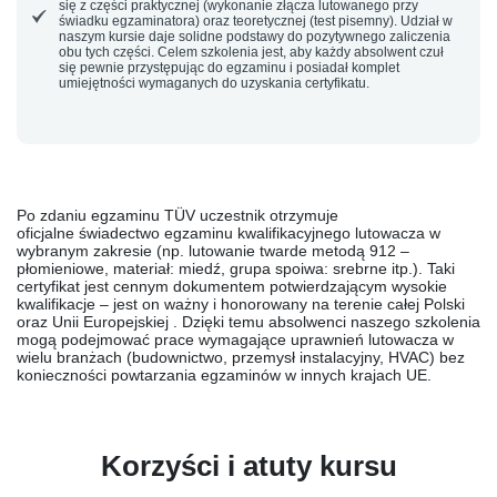
się z części praktycznej (wykonanie złącza lutowanego przy
świadku egzaminatora) oraz teoretycznej (test pisemny). Udział w
naszym kursie daje solidne podstawy do pozytywnego zaliczenia
obu tych części.
Celem szkolenia jest, aby każdy absolwent czuł
się pewnie przystępując do egzaminu
i posiadał komplet
umiejętności wymaganych do uzyskania certyfikatu.
Po zdaniu egzaminu TÜV uczestnik otrzymuje
oficjalne
świadectwo egzaminu kwalifikacyjnego lutowacza
w
wybranym zakresie (np. lutowanie twarde metodą 912 –
płomieniowe, materiał: miedź, grupa spoiwa: srebrne itp.). Taki
certyfikat jest cennym dokumentem potwierdzającym wysokie
kwalifikacje –
jest on ważny i honorowany na terenie całej Polski
oraz Unii Europejskiej
. Dzięki temu absolwenci naszego szkolenia
mogą podejmować prace wymagające uprawnień lutowacza w
wielu branżach (budownictwo, przemysł instalacyjny, HVAC) bez
konieczności powtarzania egzaminów w innych krajach UE.
Korzyści i atuty kursu