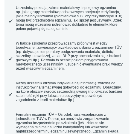
Uczestnicy poznają
zakres materiałowy i sprzętowy egzaminu
–
np. jakie grupy materiałów podstawowych obejmuje certyfikacja,
jakie metody lutowania (płomieniowe 912, czy rezystancyjne 918)
mogą być przedmiotem egzaminu, jaki sprzęt jest używany. Dzięki
temu mogą wcześniej potrenować dokładnie te elementy, które
potem pojawią się na egzaminie.
W trakcie szkolenia przeprowadzamy próbny test wiedzy
teoretycznej, zawierający przykładowe pytania z egzaminów TÜV
(np. dotyczące temperatury podgrzewania materiału, definicji
szczeliny lutowniczej, zasad BHP przy obchodzeniu się z butlami
gazowymi itp.). Pozwala to ocenić poziom przygotowania
merytorycznego uczestników i uzupełnić ewentualne braki wiedzy
przed właściwym egzaminem.
Każdy uczestnik otrzyma indywidualną informację zwrotną od
instruktorów na temat swojej gotowości do egzaminu. Doradzimy,
na które obszary zwrócić szczególną uwagę (np. ćwiczyć bardziej
stabilność ręki przy lutowaniu pozycyjnym, powtórzyć
zagadnienia z teorii materiałów, itp.).
Formalny egzamin TÜV
– Ośrodek nasz współpracuje z
jednostkami TÜV w Polsce, co umożliwia zorganizowanie
egzaminu bezpośrednio po szkoleniu (jeśli zbierze się
wymagana minimalna liczba kandydatów) lub wskazanie
najbliższego terminu egzaminu zewnętrznego. Egzamin składa