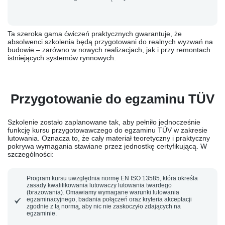
Ta szeroka gama ćwiczeń praktycznych gwarantuje, że
absolwenci szkolenia będą przygotowani do realnych wyzwań na
budowie – zarówno w nowych realizacjach, jak i przy remontach
istniejących systemów rynnowych.
Przygotowanie do egzaminu TÜV
Szkolenie zostało zaplanowane tak, aby
pełniło jednocześnie
funkcję kursu przygotowawczego do egzaminu TÜV
w zakresie
lutowania. Oznacza to, że cały materiał teoretyczny i praktyczny
pokrywa wymagania stawiane przez jednostkę certyfikującą. W
szczególności:
Program kursu uwzględnia normę
EN ISO 13585
, która określa
zasady kwalifikowania lutowaczy lutowania twardego
(brazowania). Omawiamy wymagane warunki lutowania
egzaminacyjnego, badania połączeń oraz kryteria akceptacji
zgodnie z tą normą, aby nic nie zaskoczyło zdających na
egzaminie.