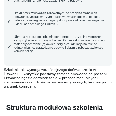
blacharskimi, znajomość zasad BHP na budowie).
Braku przeciwwskazań zdrowotnych
do pracy na stanowisku
spawalniczym/lutowniczym (praca w dymach lutowia, obsługa
palnika gazowego – wymagany dobry stan zdrowia, szczególnie
układu oddechowego i wzroku).
Ubrania roboczego i obuwia ochronnego
– uczestnicy proszeni
są o przybycie w odzieży roboczej. Organizator zapewnia sprzęt i
materiały ochronne (rękawice, przyłbice, okulary) na miejscu,
jednak własne, sprawdzone obuwie i ubranie robocze zwiększy
komfort pracy.
Szkolenie nie wymaga wcześniejszego doświadczenia w
lutowaniu – wszystkie podstawy zostaną omówione od początku.
Przydatne będzie doświadczenie w pracach manualnych i
zrozumienie zasad działania systemów rynnowych, lecz nie jest to
warunek konieczny.
Struktura modułowa szkolenia –