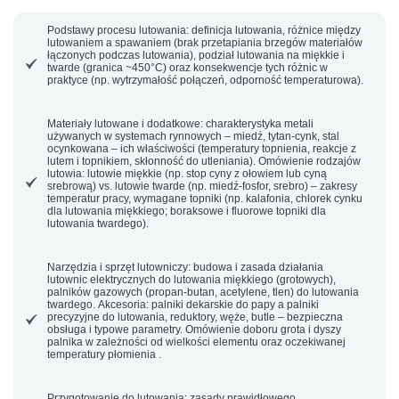
Podstawy procesu lutowania:
definicja lutowania, różnice między
lutowaniem a spawaniem (brak przetapiania brzegów materiałów
łączonych podczas lutowania), podział lutowania na miękkie i
twarde (granica ~450°C) oraz konsekwencje tych różnic w
praktyce (np. wytrzymałość połączeń, odporność temperaturowa).
Materiały lutowane i dodatkowe:
charakterystyka metali
używanych w systemach rynnowych – miedź, tytan-cynk, stal
ocynkowana – ich właściwości (temperatury topnienia, reakcje z
lutem i topnikiem, skłonność do utleniania). Omówienie rodzajów
lutowia: lutowie miękkie (np. stop cyny z ołowiem lub cyną
srebrową) vs. lutowie twarde (np. miedź-fosfor, srebro) – zakresy
temperatur pracy, wymagane
topniki
(np. kalafonia, chlorek cynku
dla lutowania miękkiego; boraksowe i fluorowe topniki dla
lutowania twardego).
Narzędzia i sprzęt lutowniczy:
budowa i zasada działania
lutownic elektrycznych do lutowania miękkiego (grotowych),
palników gazowych (propan-butan, acetylene, tlen) do lutowania
twardego. Akcesoria: palniki dekarskie do papy a palniki
precyzyjne do lutowania, reduktory, węże, butle – bezpieczna
obsługa i typowe parametry. Omówienie doboru grota i dyszy
palnika w zależności od wielkości elementu oraz oczekiwanej
temperatury płomienia .
Przygotowanie do lutowania:
zasady prawidłowego