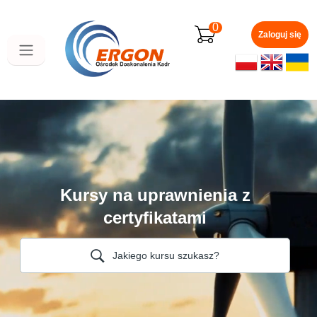
Przejdź
do
0
głównej
Zaloguj się
zawartości
Kursy na uprawnienia z
certyfikatami
Jakiego kursu szukasz?