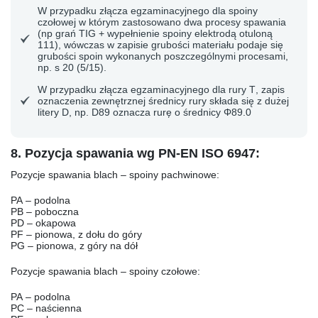
W przypadku
złącza egzaminacyjnego dla spoiny
czołowej
w którym zastosowano dwa procesy spawania
(np grań TIG + wypełnienie spoiny elektrodą otuloną
111), wówczas w zapisie grubości materiału podaje się
grubości spoin wykonanych poszczególnymi procesami,
np. s 20 (5/15).
W przypadku
złącza egzaminacyjnego dla rury T
, zapis
oznaczenia zewnętrznej średnicy rury składa się z dużej
litery D, np. D89 oznacza rurę o średnicy Φ89.0
8. Pozycja spawania wg PN-EN ISO 6947:
Pozycje spawania blach – spoiny pachwinowe:
PA
– podolna
PB
– poboczna
PD
– okapowa
PF
– pionowa, z dołu do góry
PG
– pionowa, z góry na dół
Pozycje spawania blach – spoiny czołowe:
PA
– podolna
PC
– naścienna