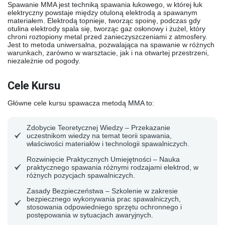
Spawanie MMA jest techniką spawania łukowego, w której łuk
elektryczny powstaje między otuloną elektrodą a spawanym
materiałem. Elektrodą topnieje, tworząc spoinę, podczas gdy
otulina elektrody spala się, tworząc gaz osłonowy i żużel, który
chroni roztopiony metal przed zanieczyszczeniami z atmosfery.
Jest to metoda uniwersalna, pozwalająca na spawanie w różnych
warunkach, zarówno w warsztacie, jak i na otwartej przestrzeni,
niezależnie od pogody.
Cele Kursu
Główne cele kursu spawacza metodą MMA to:
Zdobycie Teoretycznej Wiedzy
– Przekazanie
uczestnikom wiedzy na temat teorii spawania,
właściwości materiałów i technologii spawalniczych.
Rozwinięcie Praktycznych Umiejętności
– Nauka
praktycznego spawania różnymi rodzajami elektrod, w
różnych pozycjach spawalniczych.
Zasady Bezpieczeństwa
– Szkolenie w zakresie
bezpiecznego wykonywania prac spawalniczych,
stosowania odpowiedniego sprzętu ochronnego i
postępowania w sytuacjach awaryjnych.