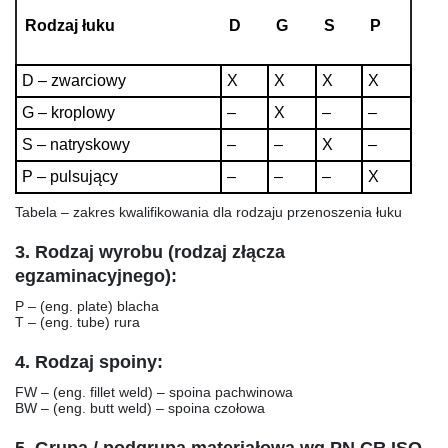
Rodzaj łuku
D
G
S
P
D – zwarciowy
X
X
X
X
G – kroplowy
–
X
–
–
S – natryskowy
–
–
X
–
P – pulsujący
–
–
–
X
Tabela – zakres kwalifikowania dla rodzaju przenoszenia łuku
3. Rodzaj wyrobu (rodzaj złącza
egzaminacyjnego):
P
– (eng. plate) blacha
T
– (eng. tube) rura
4. Rodzaj spoiny:
FW –
(eng. fillet weld) – spoina pachwinowa
BW –
(eng. butt weld) – spoina czołowa
5. Grupa / podgrupa materiałowa wg PN CR ISO