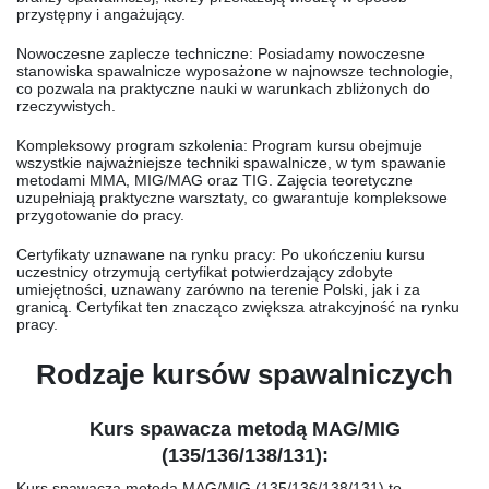
przystępny i angażujący.
Nowoczesne zaplecze techniczne
: Posiadamy nowoczesne
stanowiska spawalnicze wyposażone w najnowsze technologie,
co pozwala na praktyczne nauki w warunkach zbliżonych do
rzeczywistych.
Kompleksowy program szkolenia
: Program kursu obejmuje
wszystkie najważniejsze techniki spawalnicze, w tym spawanie
metodami MMA, MIG/MAG oraz TIG. Zajęcia teoretyczne
uzupełniają praktyczne warsztaty, co gwarantuje kompleksowe
przygotowanie do pracy.
Certyfikaty uznawane na rynku pracy
: Po ukończeniu kursu
uczestnicy otrzymują certyfikat potwierdzający zdobyte
umiejętności, uznawany zarówno na terenie Polski, jak i za
granicą. Certyfikat ten znacząco zwiększa atrakcyjność na rynku
pracy.
Rodzaje kursów spawalniczych
Kurs spawacza metodą MAG/MIG
(135/136/138/131):
Kurs spawacza metodą MAG/MIG (135/136/138/131) to