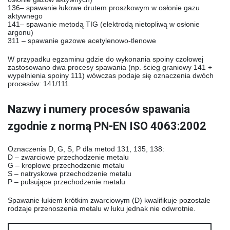
136
– spawanie łukowe drutem proszkowym w osłonie gazu
aktywnego
141
– spawanie metodą TIG (elektrodą nietopliwą w osłonie
argonu)
311
– spawanie gazowe acetylenowo-tlenowe
W przypadku egzaminu gdzie do wykonania spoiny czołowej
zastosowano dwa procesy spawania (np. ścieg graniowy 141 +
wypełnienia spoiny 111) wówczas podaje się oznaczenia dwóch
procesów: 141/111.
Nazwy i numery procesów spawania
zgodnie z normą PN-EN ISO 4063:2002
Oznaczenia D, G, S, P dla metod 131, 135, 138:
D
– zwarciowe przechodzenie metalu
G
– kroplowe przechodzenie metalu
S
– natryskowe przechodzenie metalu
P
– pulsujące przechodzenie metalu
Spawanie łukiem krótkim zwarciowym (D) kwalifikuje pozostałe
rodzaje przenoszenia metalu w łuku jednak nie odwrotnie.