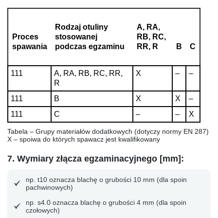
Rodzaj otuliny
A, RA,
Proces
stosowanej
RB, RC,
spawania
podczas egzaminu
RR, R
B
C
111
A, RA, RB, RC, RR,
X
–
–
R
111
B
X
X
–
111
C
–
–
X
Tabela – Grupy materiałów dodatkowych (dotyczy normy EN 287)
X – spoiwa do których spawacz jest kwalifikowany
7. Wymiary złącza egzaminacyjnego [mm]:
np. t10
oznacza blachę o grubości 10 mm (dla spoin
pachwinowych)
np. s4.0
oznacza blachę o grubości 4 mm (dla spoin
czołowych)