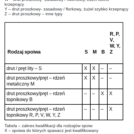
krzepnący
Y
– drut proszkowy- zasadowy / florkowy, żużel szybko krzepnący
Z
– drut proszkowy – inne typy
R, P,
V,
W, Y,
Rodzaj spoiwa
S
M
B
Z
drut / pręt lity – S
X
X
–
–
drut proszkowy/pręt – rdzeń
X
X
–
–
metaliczny M
drut proszkowy/pręt – rdzeń
–
–
X
X
topnikowy B
drut proszkowy/pręt – rdzeń
–
–
–
X
topnikowy R, P, V, W, Y, Z
Tabela – zakres kwalifikacji dla rodzajów spoiw
X – spoiwa do których spawacz jest kwalifikowany