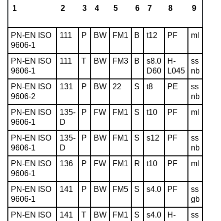
1
2
3
4
5
6
7
8
9
PN-EN ISO
111
P
BW
FM1
B
t12
PF
ml
9606-1
PN-EN ISO
111
T
BW
FM3
B
s8.0
H-
ss
9606-1
D60
L045
nb
PN-EN ISO
131
P
BW
22
S
t8
PE
ss
9606-2
nb
PN-EN ISO
135-
P
FW
FM1
S
t10
PF
ml
9606-1
D
PN-EN ISO
135-
P
BW
FM1
S
s12
PF
ss
9606-1
D
nb
PN-EN ISO
136
P
FW
FM1
R
t10
PF
ml
9606-1
PN-EN ISO
141
P
BW
FM5
S
s4.0
PF
ss
9606-1
gb
PN-EN ISO
141
T
BW
FM1
S
s4.0
H-
ss