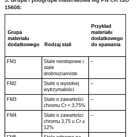
15608:
Przykład
Grupa
materiału
materiału
dodatkowego
dodatkowego
Rodzaj stali
do spawania
FM1
Stale niestopowe i
–
stale
drobnoziarniste
FM2
Stale o wysokiej
–
wytrzymałości
FM3
Stale o zawartości
–
chromu Cr < 3,75%
FM4
Stale o zawartości
–
chromu 3,75 ≤ Cr ≤
12%