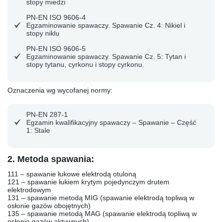
stopy miedzi
PN-EN ISO 9606-4
Egzaminowanie spawaczy. Spawanie Cz. 4: Nikiel i
stopy niklu
PN-EN ISO 9606-5
Egzaminowanie spawaczy. Spawanie Cz. 5: Tytan i
stopy tytanu, cyrkonu i stopy cyrkonu.
Oznaczenia wg wycofanej normy:
PN-EN 287-1
Egzamin kwalifikacyjny spawaczy – Spawanie – Część
1: Stale
2. Metoda spawania:
111
– spawanie łukowe elektrodą otuloną
121
– spawanie łukiem krytym pojedynczym drutem
elektrodowym
131
– spawanie metodą MIG (spawanie elektrodą topliwą w
osłonie gazów obojętnych)
135
– spawanie metodą MAG (spawanie elektrodą topliwą w
osłonie gazów aktywnych)