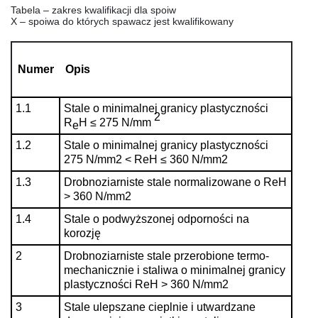
Tabela – zakres kwalifikacji dla spoiw
X – spoiwa do których spawacz jest kwalifikowany
Numer
Opis
1.1
Stale o minimalnej granicy plastyczności
2
R
H ≤ 275 N/mm
e
1.2
Stale o minimalnej granicy plastyczności
275 N/mm2 < ReH ≤ 360 N/mm2
1.3
Drobnoziarniste stale normalizowane o ReH
> 360 N/mm2
1.4
Stale o podwyższonej odporności na
korozję
2
Drobnoziarniste stale przerobione termo-
mechanicznie i staliwa o minimalnej granicy
plastyczności ReH > 360 N/mm2
3
Stale ulepszane cieplnie i utwardzane