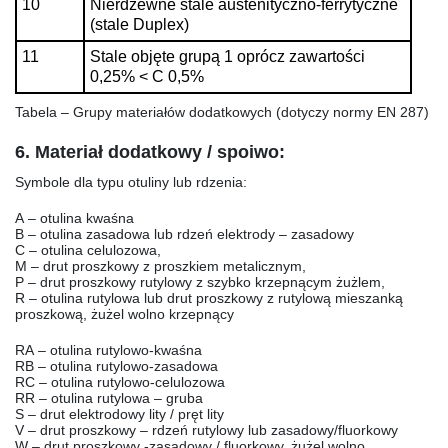
10
Nierdzewne stale austenityczno-ferrytyczne
(stale Duplex)
11
Stale objęte grupą 1 oprócz zawartości
0,25% < C 0,5%
Tabela – Grupy materiałów dodatkowych (dotyczy normy EN 287)
6. Materiał dodatkowy / spoiwo:
Symbole dla typu otuliny lub rdzenia:
A
– otulina kwaśna
B
– otulina zasadowa lub rdzeń elektrody – zasadowy
C
– otulina celulozowa,
M
– drut proszkowy z proszkiem metalicznym,
P
– drut proszkowy rutylowy z szybko krzepnącym żużlem,
R
– otulina rutylowa lub drut proszkowy z rutylową mieszanką
proszkową, żużel wolno krzepnący
RA
– otulina rutylowo-kwaśna
RB
– otulina rutylowo-zasadowa
RC
– otulina rutylowo-celulozowa
RR
– otulina rutylowa – gruba
S
– drut elektrodowy lity / pręt lity
V
– drut proszkowy – rdzeń rutylowy lub zasadowy/fluorkowy
W
– drut proszkowy -zasadowy / fluorkowy, żużel wolno