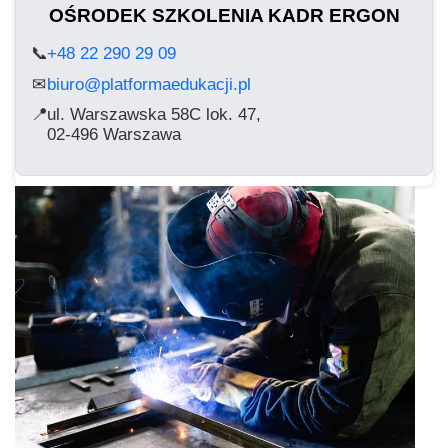
OŚRODEK SZKOLENIA KADR ERGON
📞
+48 22 290 29 09
biuro@platformaedukacji.pl
✉
📍
ul. Warszawska 58C lok. 47,
02-496 Warszawa