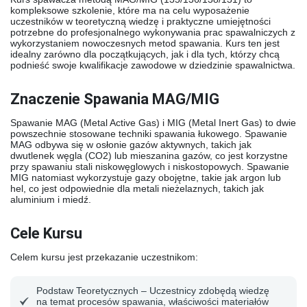
kompleksowe szkolenie, które ma na celu wyposażenie
uczestników w teoretyczną wiedzę i praktyczne umiejętności
potrzebne do profesjonalnego wykonywania prac spawalniczych z
wykorzystaniem nowoczesnych metod spawania. Kurs ten jest
idealny zarówno dla początkujących, jak i dla tych, którzy chcą
podnieść swoje kwalifikacje zawodowe w dziedzinie spawalnictwa.
Znaczenie Spawania MAG/MIG
Spawanie MAG (Metal Active Gas) i MIG (Metal Inert Gas) to dwie
powszechnie stosowane techniki spawania łukowego. Spawanie
MAG odbywa się w osłonie gazów aktywnych, takich jak
dwutlenek węgla (CO2) lub mieszanina gazów, co jest korzystne
przy spawaniu stali niskowęglowych i niskostopowych. Spawanie
MIG natomiast wykorzystuje gazy obojętne, takie jak argon lub
hel, co jest odpowiednie dla metali nieżelaznych, takich jak
aluminium i miedź.
Cele Kursu
Celem kursu jest przekazanie uczestnikom:
Podstaw Teoretycznych
– Uczestnicy zdobędą wiedzę
na temat procesów spawania, właściwości materiałów