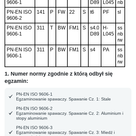
9606-1
D89
L045
nb
PN-EN ISO
141
P
FW
22
S
t6
PF
sl
9606-2
PN-EN ISO
311
T
BW
FM1
S
s4.0
H-
ss
9606-1
D89
L045
nb
rw
PN-EN ISO
311
P
BW
FM1
S
s4
PA
ss
9606-1
nb
rw
1. Numer normy zgodnie z którą odbył się
egzamin:
PN-EN ISO 9606-1
Egzaminowanie spawaczy. Spawanie Cz. 1: Stale
PN-EN ISO 9606-2
Egzaminowanie spawaczy. Spawanie Cz. 2: Aluminium i
stopy aluminium
PN-EN ISO 9606-3
Egzaminowanie spawaczy. Spawanie Cz. 3: Miedź i