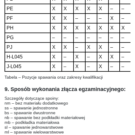
PE
X
X
X
X
X
–
–
PF
X
X
–
–
–
X
–
PH
X
X
X
X
X
X
X
PG
–
–
–
–
–
–
–
PJ
X
X
–
X
X
–
–
H-L045
X
–
X
–
X
X
–
J-L045
X
–
X
–
X
–
–
Tabela – Pozycje spawania oraz zakresy kwalifikacji
9. Sposób wykonania złącza egzaminacyjnego:
Szczegóły dotyczące spoiny:
nm
– bez materiału dodatkowego
ss
– spawanie jednostronne
bs
– spawanie dwustronne
nb
– spawanie bez podkładki materiałowej
mb
– podkładka materiałowa
sl
– spawanie jednowarstwowe
ml
– spawanie wielowarstwowe