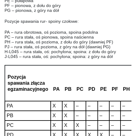
PE
– pułapowa
PF
– pionowa, z dołu do góry
PG
– pionowa, z góry na dół
Pozycje spawania rur- spoiny czołowe:
PA
– rura obrotowa, oś pozioma, spoina podolna
PC
– rura stała, oś pionowa, spoina naścienna
PH
– rura stała, oś pozioma, z dołu do góry (dawniej PF)
PJ
– rura stała, oś pozioma, z góry na dół (dawniej PG)
H-L045
– rura stała, oś: pochylona; spoina: z dołu do góry
J-L045
– rura stała, oś: pochylona; spoina: z góry na dół
Pozycja
spawania złącza
egzaminacyjnego
PA
PB
PC
PD
PE
PF
PH
PA
X
X
–
–
–
–
–
PB
X
X
–
–
–
–
–
PC
X
X
X
–
–
–
–
PD
X
X
X
X
X
–
–