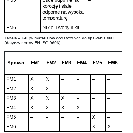
FM5
Stale odporne na
–
korozję i stale
odporne na wysoką
temperaturę
FM6
Nikiel i stopy niklu
–
Tabela – Grupy materiałów dodatkowych do spawania stali
(dotyczy normy EN ISO 9606)
Spoiwo
FM1
FM2
FM3
FM4
FM5
FM6
FM1
X
X
–
–
–
–
FM2
X
X
–
–
–
–
FM3
X
X
X
–
–
–
FM4
X
X
X
X
–
–
FM5
–
–
–
–
X
–
FM6
–
–
–
–
X
X