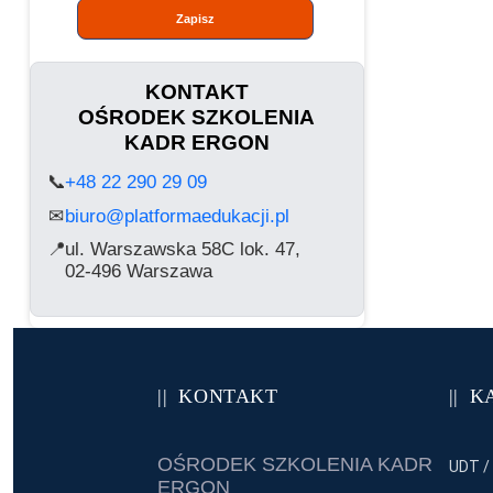
Zapisz
KONTAKT
OŚRODEK SZKOLENIA
KADR ERGON
📞
+48 22 290 29 09
biuro@platformaedukacji.pl
✉
📍
ul. Warszawska 58C lok. 47,
02-496 Warszawa
KONTAKT
K
OŚRODEK SZKOLENIA KADR
UDT /
ERGON