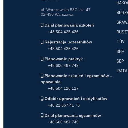
HAKO
ul. Warszawska 58C lok. 47
SPRZĘ
02-496 Warszawa
SPAWA
Dział planowania szkoleń
+48 504 425 426
RUSZT
TÜV
Rejestracja uczestników
+48 504 425 426
BHP
Planowanie praktyk
SEP
+48 606 487 749
IRATA
Planowanie szkoleń i egzaminów –
spawalnia
+48 504 126 127
Odbiór uprawnień i certyfikatów
+48 22 667 41 76
Dział planowania egzaminów
+48 606 487 749