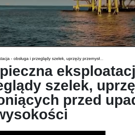
acja - obsługa i przeglądy szelek, uprzęży przemysł...
pieczna eksploatacj
eglądy szelek, upr
oniących przed upa
wysokości