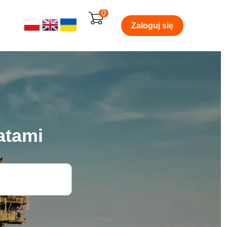
0
Zaloguj się
atami