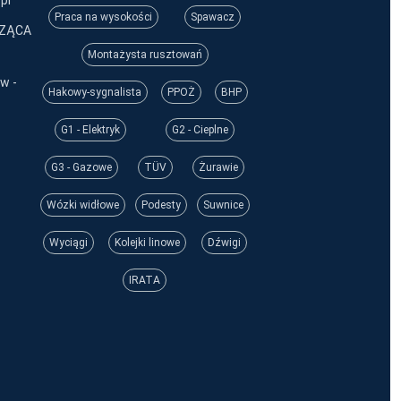
pl
Praca na wysokości
Spawacz
CZĄCA
Montażysta rusztowań
w -
Hakowy-sygnalista
PPOŻ
BHP
G1 - Elektryk
G2 - Cieplne
G3 - Gazowe
TÜV
Żurawie
Wózki widłowe
Podesty
Suwnice
Wyciągi
Kolejki linowe
Dźwigi
IRATA