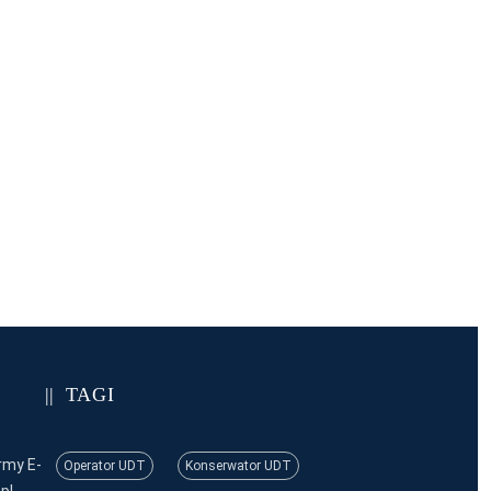
TAGI
rmy E-
Operator UDT
Konserwator UDT