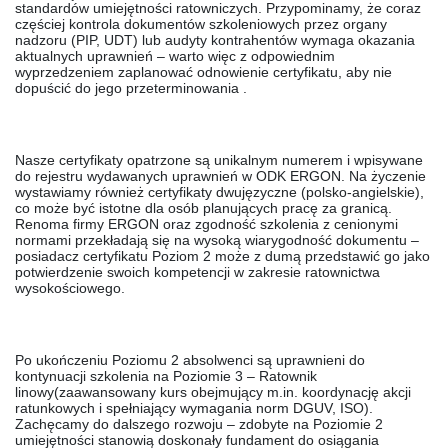
standardów umiejętności ratowniczych. Przypominamy, że coraz
częściej kontrola dokumentów szkoleniowych przez organy
nadzoru (PIP, UDT) lub audyty kontrahentów wymaga okazania
aktualnych uprawnień – warto więc z odpowiednim
wyprzedzeniem zaplanować odnowienie certyfikatu, aby nie
dopuścić do jego przeterminowania .
Nasze certyfikaty opatrzone są unikalnym numerem i wpisywane
do rejestru wydawanych uprawnień w ODK ERGON. Na życzenie
wystawiamy również
certyfikaty dwujęzyczne (polsko-angielskie)
,
co może być istotne dla osób planujących pracę za granicą.
Renoma firmy ERGON oraz zgodność szkolenia z cenionymi
normami przekładają się na wysoką wiarygodność dokumentu –
posiadacz certyfikatu Poziom 2 może z dumą przedstawić go jako
potwierdzenie swoich kompetencji w zakresie ratownictwa
wysokościowego.
Po ukończeniu Poziomu 2 absolwenci są uprawnieni do
kontynuacji szkolenia na
Poziomie 3 – Ratownik
linowy
(zaawansowany kurs obejmujący m.in. koordynację akcji
ratunkowych i spełniający wymagania norm DGUV, ISO).
Zachęcamy do dalszego rozwoju – zdobyte na Poziomie 2
umiejętności stanowią doskonały fundament do osiągania