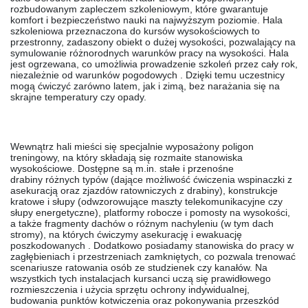
rozbudowanym zapleczem szkoleniowym, które gwarantuje
komfort i bezpieczeństwo nauki na najwyższym poziomie.
Hala
szkoleniowa
przeznaczona do kursów wysokościowych to
przestronny, zadaszony obiekt o dużej wysokości, pozwalający na
symulowanie różnorodnych warunków pracy na wysokości. Hala
jest ogrzewana, co umożliwia prowadzenie szkoleń przez cały rok,
niezależnie od warunków pogodowych . Dzięki temu uczestnicy
mogą ćwiczyć zarówno latem, jak i zimą, bez narażania się na
skrajne temperatury czy opady.
Wewnątrz hali mieści się specjalnie wyposażony
poligon
treningowy
, na który składają się rozmaite
stanowiska
wysokościowe
. Dostępne są m.in.
stałe i przenośne
drabiny
różnych typów (dające możliwość ćwiczenia wspinaczki z
asekuracją oraz zjazdów ratowniczych z drabiny),
konstrukcje
kratowe i słupy
(odwzorowujące maszty telekomunikacyjne czy
słupy energetyczne),
platformy robocze i pomosty
na wysokości,
a także fragmenty
dachów o różnym nachyleniu
(w tym dach
stromy), na których ćwiczymy asekurację i ewakuację
poszkodowanych . Dodatkowo posiadamy stanowiska do pracy w
zagłębieniach i przestrzeniach zamkniętych, co pozwala trenować
scenariusze ratowania osób ze studzienek czy kanałów. Na
wszystkich tych instalacjach kursanci uczą się prawidłowego
rozmieszczenia i użycia sprzętu ochrony indywidualnej,
budowania punktów kotwiczenia oraz pokonywania przeszkód