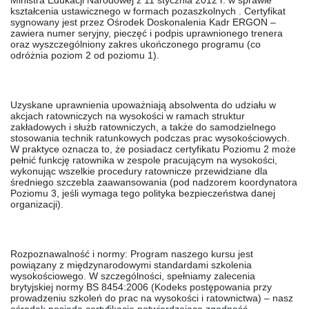
Ministra Edukacji Narodowej z 11 stycznia 2012 r. w sprawie
kształcenia ustawicznego w formach pozaszkolnych . Certyfikat
sygnowany jest przez Ośrodek Doskonalenia Kadr ERGON –
zawiera numer seryjny, pieczęć i podpis uprawnionego trenera
oraz wyszczególniony zakres ukończonego programu (co
odróżnia poziom 2 od poziomu 1).
Uzyskane uprawnienia upoważniają absolwenta do udziału w
akcjach ratowniczych na wysokości w ramach struktur
zakładowych i służb ratowniczych, a także do samodzielnego
stosowania technik ratunkowych podczas prac wysokościowych.
W praktyce oznacza to, że posiadacz certyfikatu Poziomu 2 może
pełnić funkcję ratownika w zespole pracującym na wysokości,
wykonując wszelkie procedury ratownicze przewidziane dla
średniego szczebla zaawansowania (pod nadzorem koordynatora
Poziomu 3, jeśli wymaga tego polityka bezpieczeństwa danej
organizacji).
Rozpoznawalność i normy:
Program naszego kursu jest
powiązany z międzynarodowymi standardami szkolenia
wysokościowego. W szczególności, spełniamy zalecenia
brytyjskiej normy
BS 8454:2006
(Kodeks postępowania przy
prowadzeniu szkoleń do prac na wysokości i ratownictwa) – nasz