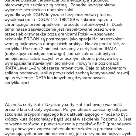
ośrodek posiada certyfikację potwierdzającą zgodność
oferowanych szkoleń z tą normą . Ponadto uwzględniamy
wytyczne niemieckich ubezpieczalni
wypadkowych
DGUV
dotyczące bezpieczeństwa prac na
wysokości (m.in. DGUV 112-198/199 w zakresie sprzętu
chroniącego przed upadkiem i procedur ratunkowych) . Dzięki
temu nasze zaświadczenie jest respektowane przez wiele
przedsiębiorstw także poza granicami Polski – absolwenci
szkolenia ERGON są postrzegani jako specjaliści przeszkoleni
według najlepszych europejskich praktyk. Należy podkreślić, że
certyfikat Poziomu 2 nie jest tożsamy z certyfikatem IRATA
(dotyczącym dostępu linowego), jednak zakres zdobytych
umiejętności ratowniczych w znacznym stopniu pokrywa się z
wymaganiami stawianymi technikom linowym na poziomach
IRATA Level 1–2 w obszarze ratownictwa. Daje to absolwentom
solidną podstawę, jeśli w przyszłości zechcą kontynuować rozwój
np. w systemie IRATA lub innych międzynarodowych
certyfikacjach.
Ważność certyfikatu:
Uzyskany certyfikat zachowuje ważność
przez
3 lata
od daty wydania . Po tym okresie zalecamy odbycie
szkolenia przypominającego lub uaktualniającego – może to być
krótszy kurs doskonalący bądź udział w szkoleniu Poziomu 3. Jest
to ważne zarówno z punktu widzenia przepisów BHP (pracodawcy
mają obowiązek zapewniać regularne szkolenia pracowników
wykonujących prace niebezpieczne), jak i utrzymania najwyższych