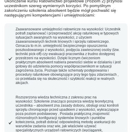
Ukończenie kursu Ratownictwo projektowe (Poziom 2) przynosi
uczestnikom szereg wymiernych korzyści. Po pomyślnym
zakończeniu szkolenia absolwent będzie mógł pochwalić się
następującymi kompetencjami i umiejętnościami:
Zaawansowane umiejętności ratownicze na wysokości:
Uczestnik
potrafi zaplanować i przeprowadzić akcję ratunkową w typowych
sytuacjach awaryjnych na wysokości, z użyciem
zaawansowanych technik linowych i sprzętu ratowniczego.
Oznacza to m.in. umiejętność bezpiecznego opuszczenia
poszkodowanego z wysokości, podjęcia zawieszonej osoby (tzw.
techniki pick-off) czy ewakuacji pracownika z trudno dostępnej
przestrzeni na wysokości. Dzięki licznym ćwiczeniom
praktycznym absolwent nabiera pewności siebie w działaniu i jest
gotowy do udzielenia pomocy współpracownikom w sytuacji
zagrożenia życia. Poznaje także schematy postępowania i
procedury ratunkowe obowiązujące przy tego typu zdarzeniach ,
co przekłada się na skuteczność i szybkość reakcji w realnych
akcjach.
Rozszerzona wiedza techniczna z zakresu prac na
wysokości:
Szkolenie znacząco poszerza wiedzę teoretyczną
uczestnika – absolwent zna zasady doboru, obsługi oraz kontroli
sprzętu chroniącego przed upadkiem z wysokości, wykraczające
poza poziom podstawowy . Posiada praktyczną znajomość
różnorodnych konfiguracji systemów linowych i punktów
kotwiczenia, potrafi dobrać odpowiednią metodę asekuracji do
warunków zadania oraz wie, jak właściwie używać
specjalistycznych urządzeń ratowniczych (wyciągarek,