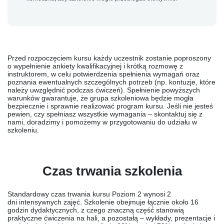
Przed rozpoczęciem kursu każdy uczestnik zostanie poproszony
o wypełnienie ankiety kwalifikacyjnej i krótką rozmowę z
instruktorem, w celu potwierdzenia spełnienia wymagań oraz
poznania ewentualnych szczególnych potrzeb (np. kontuzje, które
należy uwzględnić podczas ćwiczeń). Spełnienie powyższych
warunków gwarantuje, że grupa szkoleniowa będzie mogła
bezpiecznie i sprawnie realizować program kursu. Jeśli nie jesteś
pewien, czy spełniasz wszystkie wymagania – skontaktuj się z
nami, doradzimy i pomożemy w przygotowaniu do udziału w
szkoleniu.
Czas trwania szkolenia
Standardowy czas trwania kursu Poziom 2
wynosi
2
dni
intensywnych zajęć. Szkolenie obejmuje łącznie około
16
godzin dydaktycznych
, z czego znaczną część stanowią
praktyczne ćwiczenia na hali, a pozostałą – wykłady, prezentacje i