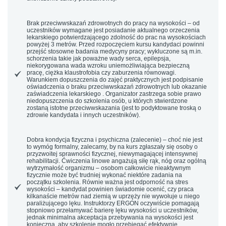
Brak przeciwwskazań zdrowotnych do pracy na wysokości
– od
uczestników wymagane jest posiadanie
aktualnego orzeczenia
lekarskiego
potwierdzającego zdolność do prac na wysokościach
powyżej 3 metrów. Przed rozpoczęciem kursu kandydaci powinni
przejść stosowne badania medycyny pracy; wykluczone są m.in.
schorzenia takie jak poważne wady serca, epilepsja,
niekorygowana wada wzroku uniemożliwiająca bezpieczną
pracę, ciężka klaustrofobia czy zaburzenia równowagi.
Warunkiem dopuszczenia do zajęć praktycznych jest podpisanie
oświadczenia o braku przeciwwskazań zdrowotnych lub okazanie
zaświadczenia lekarskiego . Organizator zastrzega sobie prawo
niedopuszczenia do szkolenia osób, u których stwierdzone
zostaną istotne przeciwwskazania (jest to podyktowane troską o
zdrowie kandydata i innych uczestników).
Dobra kondycja fizyczna i psychiczna
(zalecenie) – choć nie jest
to wymóg formalny, zalecamy, by na kurs zgłaszały się osoby o
przyzwoitej sprawności fizycznej, niewymagającej intensywnej
rehabilitacji. Ćwiczenia linowe angażują siłę rąk, nóg oraz ogólną
wytrzymałość organizmu – osobom całkowicie nieaktywnym
fizycznie może być trudniej wykonać niektóre zadania na
początku szkolenia. Równie ważna jest odporność na stres
wysokości – kandydat powinien świadomie ocenić, czy praca
kilkanaście metrów nad ziemią w uprzęży nie wywołuje u niego
paraliżującego lęku. Instruktorzy ERGON oczywiście pomagają
stopniowo przełamywać barierę lęku wysokości u uczestników,
jednak minimalna
akceptacja przebywania na wysokości
jest
konieczna, aby szkolenie mogło przebiegać efektywnie.