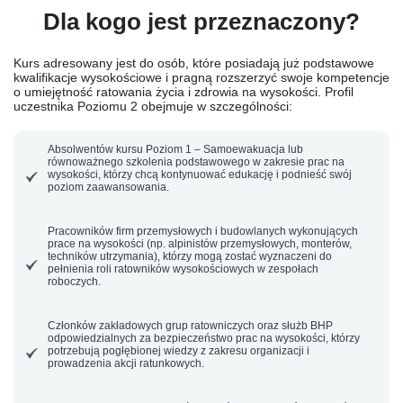
Dla kogo jest przeznaczony?
Kurs adresowany jest do osób, które posiadają już podstawowe
kwalifikacje wysokościowe i pragną rozszerzyć swoje kompetencje
o umiejętność ratowania życia i zdrowia na wysokości.
Profil
uczestnika Poziomu 2
obejmuje w szczególności:
Absolwentów kursu
Poziom 1 – Samoewakuacja
lub
równoważnego szkolenia podstawowego w zakresie prac na
wysokości, którzy chcą kontynuować edukację i podnieść swój
poziom zaawansowania.
Pracowników firm przemysłowych i budowlanych wykonujących
prace na wysokości (np. alpinistów przemysłowych, monterów,
techników utrzymania), którzy mogą zostać wyznaczeni do
pełnienia roli ratowników wysokościowych w zespołach
roboczych.
Członków zakładowych grup ratowniczych oraz służb BHP
odpowiedzialnych za bezpieczeństwo prac na wysokości, którzy
potrzebują pogłębionej wiedzy z zakresu organizacji i
prowadzenia akcji ratunkowych.