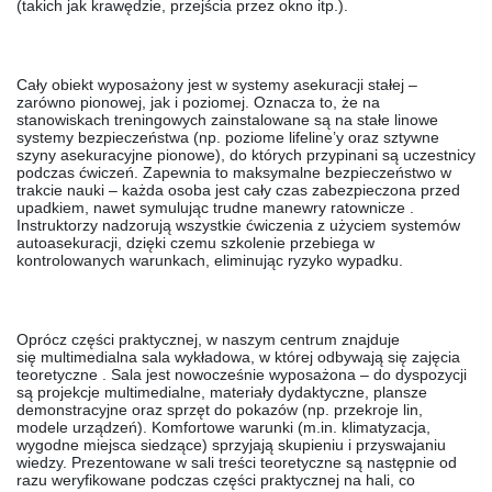
(takich jak krawędzie, przejścia przez okno itp.).
Cały obiekt wyposażony jest w
systemy asekuracji stałej
–
zarówno pionowej, jak i poziomej. Oznacza to, że na
stanowiskach treningowych zainstalowane są na stałe linowe
systemy bezpieczeństwa (np. poziome lifeline’y oraz sztywne
szyny asekuracyjne pionowe), do których przypinani są uczestnicy
podczas ćwiczeń. Zapewnia to maksymalne bezpieczeństwo w
trakcie nauki – każda osoba jest cały czas zabezpieczona przed
upadkiem, nawet symulując trudne manewry ratownicze .
Instruktorzy nadzorują wszystkie ćwiczenia z użyciem systemów
autoasekuracji, dzięki czemu szkolenie przebiega w
kontrolowanych warunkach, eliminując ryzyko wypadku.
Oprócz części praktycznej, w naszym centrum znajduje
się
multimedialna sala wykładowa
, w której odbywają się zajęcia
teoretyczne . Sala jest nowocześnie wyposażona – do dyspozycji
są projekcje multimedialne, materiały dydaktyczne, plansze
demonstracyjne oraz sprzęt do pokazów (np. przekroje lin,
modele urządzeń). Komfortowe warunki (m.in. klimatyzacja,
wygodne miejsca siedzące) sprzyjają skupieniu i przyswajaniu
wiedzy. Prezentowane w sali treści teoretyczne są następnie od
razu weryfikowane podczas części praktycznej na hali, co