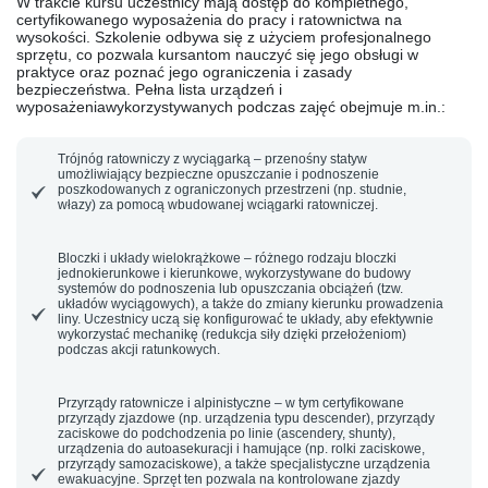
W trakcie kursu uczestnicy mają dostęp do kompletnego,
certyfikowanego wyposażenia do pracy i ratownictwa na
wysokości. Szkolenie odbywa się z użyciem profesjonalnego
sprzętu, co pozwala kursantom nauczyć się jego obsługi w
praktyce oraz poznać jego ograniczenia i zasady
bezpieczeństwa.
Pełna lista urządzeń i
wyposażenia
wykorzystywanych podczas zajęć obejmuje m.in.:
Trójnóg ratowniczy z wyciągarką
– przenośny statyw
umożliwiający bezpieczne opuszczanie i podnoszenie
poszkodowanych z ograniczonych przestrzeni (np. studnie,
włazy) za pomocą wbudowanej wciągarki ratowniczej.
Bloczki i układy wielokrążkowe
– różnego rodzaju bloczki
jednokierunkowe i kierunkowe, wykorzystywane do budowy
systemów do podnoszenia lub opuszczania obciążeń (tzw.
układów wyciągowych), a także do zmiany kierunku prowadzenia
liny. Uczestnicy uczą się konfigurować te układy, aby efektywnie
wykorzystać mechanikę (redukcja siły dzięki przełożeniom)
podczas akcji ratunkowych.
Przyrządy ratownicze i alpinistyczne
– w tym certyfikowane
przyrządy zjazdowe (np. urządzenia typu descender), przyrządy
zaciskowe do podchodzenia po linie (ascendery, shunty),
urządzenia do autoasekuracji i hamujące (np. rolki zaciskowe,
przyrządy samozaciskowe), a także specjalistyczne urządzenia
ewakuacyjne. Sprzęt ten pozwala na kontrolowane zjazdy