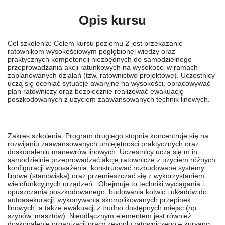
Opis kursu
Cel szkolenia:
Celem kursu poziomu 2 jest przekazanie
ratownikom wysokościowym pogłębionej wiedzy oraz
praktycznych kompetencji niezbędnych do samodzielnego
przeprowadzania akcji ratunkowych na wysokości w ramach
zaplanowanych działań (tzw.
ratownictwo projektowe
). Uczestnicy
uczą się oceniać sytuacje awaryjne na wysokości, opracowywać
plan ratowniczy oraz bezpiecznie realizować ewakuację
poszkodowanych z użyciem zaawansowanych technik linowych.
Zakres szkolenia:
Program drugiego stopnia koncentruje się na
rozwijaniu zaawansowanych umiejętności praktycznych oraz
doskonaleniu manewrów linowych. Uczestnicy uczą się m.in.
samodzielnie przeprowadzać akcje ratownicze z użyciem różnych
konfiguracji wyposażenia, konstruować rozbudowane systemy
linowe (stanowiska) oraz przemieszczać się z wykorzystaniem
wielofunkcyjnych urządzeń . Obejmuje to techniki wyciągania i
opuszczania poszkodowanego, budowania kotwic i układów do
autoasekuracji, wykonywania skomplikowanych przepinek
linowych, a także ewakuacji z trudno dostępnych miejsc (np.
szybów, masztów). Nieodłącznym elementem jest również
doskonalenie organizacji pracy zespołu ratowniczego – kursanci