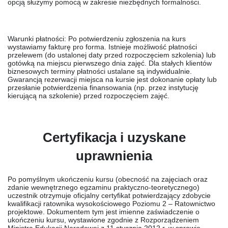
opcją służymy pomocą w zakresie niezbędnych formalności.
Warunki płatności:
Po potwierdzeniu zgłoszenia na kurs
wystawiamy fakturę pro forma. Istnieje możliwość płatności
przelewem (do ustalonej daty przed rozpoczęciem szkolenia) lub
gotówką na miejscu pierwszego dnia zajęć. Dla stałych klientów
biznesowych terminy płatności ustalane są indywidualnie.
Gwarancją rezerwacji miejsca na kursie jest dokonanie opłaty lub
przesłanie potwierdzenia finansowania (np. przez instytucję
kierującą na szkolenie) przed rozpoczęciem zajęć.
Certyfikacja i uzyskane
uprawnienia
Po pomyślnym ukończeniu kursu (obecność na zajęciach oraz
zdanie wewnętrznego egzaminu praktyczno-teoretycznego)
uczestnik otrzymuje
oficjalny certyfikat
potwierdzający zdobycie
kwalifikacji ratownika wysokościowego
Poziomu 2 – Ratownictwo
projektowe
. Dokumentem tym jest imienne
zaświadczenie o
ukończeniu kursu
, wystawione zgodnie z Rozporządzeniem