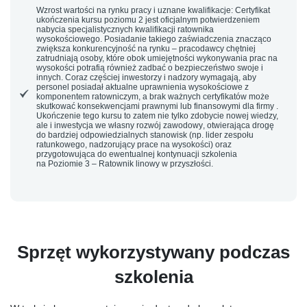
Wzrost wartości na rynku pracy i uznane kwalifikacje:
Certyfikat
ukończenia kursu poziomu 2 jest oficjalnym potwierdzeniem
nabycia specjalistycznych kwalifikacji ratownika
wysokościowego. Posiadanie takiego zaświadczenia znacząco
zwiększa konkurencyjność na rynku – pracodawcy chętniej
zatrudniają osoby, które obok umiejętności wykonywania prac na
wysokości potrafią również zadbać o bezpieczeństwo swoje i
innych. Coraz częściej inwestorzy i nadzory wymagają, aby
personel posiadał aktualne uprawnienia wysokościowe z
komponentem ratowniczym, a brak ważnych certyfikatów może
skutkować konsekwencjami prawnymi lub finansowymi dla firmy .
Ukończenie tego kursu to zatem nie tylko zdobycie nowej wiedzy,
ale i
inwestycja we własny rozwój zawodowy
, otwierająca drogę
do bardziej odpowiedzialnych stanowisk (np. lider zespołu
ratunkowego, nadzorujący prace na wysokości) oraz
przygotowująca do ewentualnej kontynuacji szkolenia
na
Poziomie 3 – Ratownik linowy
w przyszłości.
Sprzęt wykorzystywany podczas
szkolenia