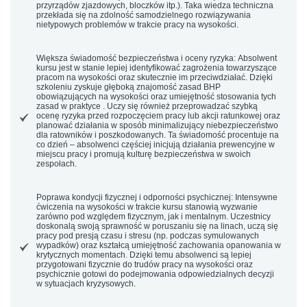
przyrządów zjazdowych, bloczków itp.). Taka wiedza techniczna
przekłada się na zdolność samodzielnego rozwiązywania
nietypowych problemów w trakcie pracy na wysokości.
Większa świadomość bezpieczeństwa i oceny ryzyka:
Absolwent
kursu jest w stanie lepiej identyfikować zagrożenia towarzyszące
pracom na wysokości oraz skutecznie im przeciwdziałać. Dzięki
szkoleniu zyskuje głęboką znajomość zasad BHP
obowiązujących na wysokości oraz umiejętność stosowania tych
zasad w praktyce . Uczy się również przeprowadzać szybką
ocenę ryzyka przed rozpoczęciem pracy lub akcji ratunkowej oraz
planować działania w sposób minimalizujący niebezpieczeństwo
dla ratowników i poszkodowanych. Ta świadomość procentuje na
co dzień – absolwenci częściej inicjują działania prewencyjne w
miejscu pracy i promują kulturę bezpieczeństwa w swoich
zespołach.
Poprawa kondycji fizycznej i odporności psychicznej:
Intensywne
ćwiczenia na wysokości w trakcie kursu stanowią wyzwanie
zarówno pod względem fizycznym, jak i mentalnym. Uczestnicy
doskonalą swoją sprawność w poruszaniu się na linach, uczą się
pracy pod presją czasu i stresu (np. podczas symulowanych
wypadków) oraz kształcą umiejętność zachowania opanowania w
krytycznych momentach. Dzięki temu absolwenci są lepiej
przygotowani fizycznie do trudów pracy na wysokości oraz
psychicznie gotowi do podejmowania odpowiedzialnych decyzji
w sytuacjach kryzysowych.