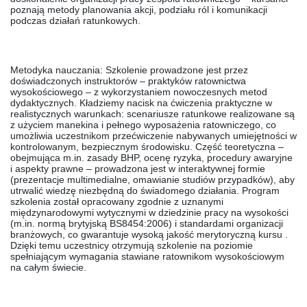
poznają metody planowania akcji, podziału ról i komunikacji
podczas działań ratunkowych.
Metodyka nauczania:
Szkolenie prowadzone jest przez
doświadczonych instruktorów – praktyków ratownictwa
wysokościowego – z wykorzystaniem nowoczesnych metod
dydaktycznych. Kładziemy nacisk na ćwiczenia praktyczne w
realistycznych warunkach: scenariusze ratunkowe realizowane są
z użyciem manekina i pełnego wyposażenia ratowniczego, co
umożliwia uczestnikom przećwiczenie nabywanych umiejętności w
kontrolowanym, bezpiecznym środowisku. Część teoretyczna –
obejmująca m.in. zasady BHP, ocenę ryzyka, procedury awaryjne
i aspekty prawne – prowadzona jest w interaktywnej formie
(prezentacje multimedialne, omawianie studiów przypadków), aby
utrwalić wiedzę niezbędną do świadomego działania. Program
szkolenia został opracowany zgodnie z uznanymi
międzynarodowymi wytycznymi w dziedzinie pracy na wysokości
(m.in. normą brytyjską BS8454:2006) i standardami organizacji
branżowych, co gwarantuje wysoką jakość merytoryczną kursu .
Dzięki temu uczestnicy otrzymują szkolenie na poziomie
spełniającym wymagania stawiane ratownikom wysokościowym
na całym świecie.