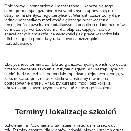
Obie formy – standardowa i rozszerzona – kończą się tego
samego rodzaju egzaminem wewnętrznym i uprawniają do
otrzymania identycznego certyfikatu. Wariant rozszerzony daje
jednak uczestnikom możliwość głębszego przećwiczenia
umiejętności i uzyskania dodatkowych konsultacji od instruktorów,
co może być wartościowe np. dla ekip szykujących się do
specyficznych projektów na wysokości (jak prace w środowisku
offshore, gdzie procedury ratunkowe są szczególnie
rozbudowane).
Elastyczność terminarza:
Dla zorganizowanych grup istnieje opcja
przeprowadzenia szkolenia w trybie ciągłym (dni następujące po
sobie) bądź w rozbiciu na moduły (np. dwa kolejne weekendy), w
zależności od potrzeb uczestników. Jesteśmy otwarci na
dostosowanie grafiku – tak, by kursanci mogli bez kolizji z
obowiązkami zawodowymi skorzystać z naszego szkolenia.
Terminy i lokalizacje szkoleń
Szkolenia na Poziomie 2 organizujemy
regularnie przez cały
rok
.
Terminy otwarte
(dla klientów indywidualnych i małych grup)