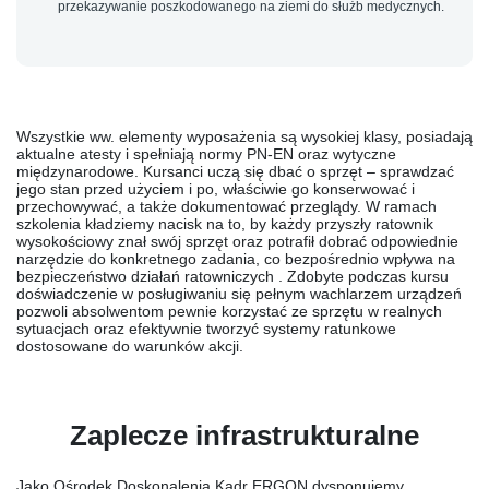
przekazywanie poszkodowanego na ziemi do służb medycznych.
Wszystkie ww. elementy wyposażenia są wysokiej klasy, posiadają
aktualne atesty i spełniają normy PN-EN oraz wytyczne
międzynarodowe. Kursanci uczą się dbać o sprzęt – sprawdzać
jego stan przed użyciem i po, właściwie go konserwować i
przechowywać, a także dokumentować przeglądy. W ramach
szkolenia kładziemy nacisk na to, by każdy przyszły ratownik
wysokościowy znał swój sprzęt oraz potrafił dobrać
odpowiednie
narzędzie do konkretnego zadania
, co bezpośrednio wpływa na
bezpieczeństwo działań ratowniczych . Zdobyte podczas kursu
doświadczenie w posługiwaniu się pełnym wachlarzem urządzeń
pozwoli absolwentom pewnie korzystać ze sprzętu w realnych
sytuacjach oraz efektywnie tworzyć systemy ratunkowe
dostosowane do warunków akcji.
Zaplecze infrastrukturalne
Jako Ośrodek Doskonalenia Kadr ERGON dysponujemy