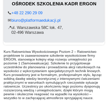
OŚRODEK SZKOLENIA KADR ERGON
📞
+48 22 290 29 09
biuro@platformaedukacji.pl
✉
📍
ul. Warszawska 58C lok. 47,
02-496 Warszawa
Kurs Ratownictwa Wysokościowego Poziom 2 – Ratownictwo
projektowe
to zaawansowane szkolenie wysokościowe firmy
ERGON, stanowiące kolejny etap rozwoju umiejętności po
poziomie 1 (Samoewakuacja). Szkolenie to przygotowuje
uczestników do planowania i prowadzenia akcji ratunkowych na
wysokości z wykorzystaniem specjalistycznych technik linowych.
Kurs prowadzony jest w formalnym, profesjonalnym stylu, łącząc
solidną dawkę wiedzy teoretycznej z intensywnymi ćwiczeniami
praktycznymi w warunkach symulujących rzeczywiste sytuacje
ratownicze. Uczestnicy po ukończeniu tego poziomu dysponują
rozszerzoną wiedzą i umiejętnościami, dzięki którym mogą
pewnie i skutecznie reagować na wypadki na wysokości –
wszystko to w zachęcającej atmosferze sprzyjającej nauce.