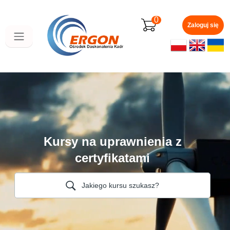
Przejdź
do
0
głównej
Zaloguj się
zawartości
Kursy na uprawnienia z
certyfikatami
Jakiego kursu szukasz?