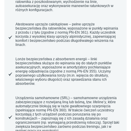
ratownika z poszkodowanym, wychodzenie na linie,
autoasekurację oraz wykonywanie manewrów ratunkowych w
różnych konfiguracjach.
Atestowane uprzęże całotuplowe
– pełne uprzęże
bezpieczeństwa dla ratowników, wyposażone w punkty wpinania
z przodu i z tyłu (zgodne z normą PN-EN 361). Każdy uczestnik
korzysta z wysokiej klasy uprzęży alpinistycznej, zapewniającej
komfort i bezpieczeństwo podczas długotrwałego wiszenia na
linach.
Lonże bezpieczeństwa z absorberem energii
– linki
bezpieczeństwa służące do wpinania się do stałych punktów
asekuracyjnych, wyposażone w amortyzatory pochłaniające
energię odpadnięcia (zgodne z normą PN-EN 355). Uczymy
poprawnego użytkowania lonży (m.in. wpięcia do struktury,
właściwego wyboru długości) oraz sprawdzania stanu ich
absorberów.
Urządzenia samohamowne (SRL)
– samohamowne urządzenia
zabezpieczające z rozwijaną liną lub taśmą, tzw.
lifeline’y
, które
automatycznie blokują się w razie gwałtownego szarpnięcia
(spełniające normę PN-EN 360). W trakcie ćwiczeń uczestnicy
korzystają z tych urządzeń podczas poruszania się po
konstrukcjach – zapoznają się z ich zasadą działania oraz
ograniczeniami (np. wymaganą przestrzenią roboczą). Sprzęt taki
zwiększa bezpieczeństwo zarówno podczas treningu, jak i w
realnej pracy na wysokości.