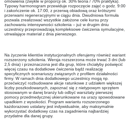
omówienia (zwykle w proporcji ok. 30% teoria / 70% praktyka).
Typowy harmonogram przewiduje rozpoczęcie zajęć o godz. 9:00
i zakończenie ok. 17:00, z przerwą obiadową oraz krótszymi
przerwami regeneracyjnymi w ciągu dnia. Dwudniowa formuła
pozwala zrealizować wszystkie założone cele kursu przy
zachowaniu intensywności szkolenia – już w drugim dniu
uczestnicy przeprowadzają kompleksowe ćwiczenia symulacyjne,
utrwalające materiał z dnia pierwszego.
Na życzenie klientów instytucjonalnych oferujemy również
wariant
rozszerzony
szkolenia. Wersja rozszerzona może trwać
3 dni (lub
2,5 dnia)
i przeznaczona jest dla grup, które chciałyby poświęcić
więcej czasu na dodatkowe ćwiczenia bądź realizację
specyficznych scenariuszy związanych z profilem działalności
firmy. W ramach dnia dodatkowego uczestnicy mogą np.
przećwiczyć rozbudowane akcje ratunkowe z udziałem większej
liczby poszkodowanych, zapoznać się z nietypowym sprzętem
stosowanym w danej branży lub odbyć warsztaty pierwszej
pomocy przedmedycznej ukierunkowane na urazy spowodowane
upadkiem z wysokości. Program wariantu rozszerzonego
każdorazowo ustalany jest indywidualnie, aby maksymalnie
wykorzystać dodatkowy czas na zagadnienia najbardziej
przydatne dla danej grupy.