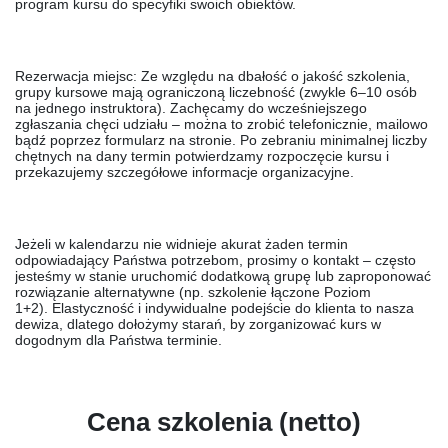
program kursu do specyfiki swoich obiektów.
Rezerwacja miejsc:
Ze względu na dbałość o jakość szkolenia,
grupy kursowe mają ograniczoną liczebność (zwykle 6–10 osób
na jednego instruktora). Zachęcamy do wcześniejszego
zgłaszania chęci udziału – można to zrobić telefonicznie, mailowo
bądź poprzez formularz na stronie. Po zebraniu minimalnej liczby
chętnych na dany termin potwierdzamy rozpoczęcie kursu i
przekazujemy szczegółowe informacje organizacyjne.
Jeżeli w kalendarzu nie widnieje akurat żaden termin
odpowiadający Państwa potrzebom, prosimy o kontakt – często
jesteśmy w stanie uruchomić dodatkową grupę lub zaproponować
rozwiązanie alternatywne (np. szkolenie łączone Poziom
1+2).
Elastyczność i indywidualne podejście
do klienta to nasza
dewiza, dlatego dołożymy starań, by zorganizować kurs w
dogodnym dla Państwa terminie.
Cena szkolenia (netto)