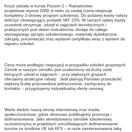
Koszt udziału w kursie Poziom 2 – Ratownictwo
projektowe
wynosi
2000 zł netto za osobę
(cena obejmuje
kompletny 2-dniowy program szkolenia). Do podanej kwoty należy
doliczyć obowiązujący podatek VAT 23%. W ramach opłaty każdy
uczestnik otrzymuje: udział w zajęciach teoretycznych i
praktycznych pod okiem instruktorów, dostęp do całego
wymaganego sprzętu szkoleniowego, materiały dydaktyczne
(skrypty, prezentacje) oraz wydanie certyfikatu wraz z wpisem do
rejestru szkoleń.
Cena może podlegać negocjacji
w przypadku szkoleń grupowych.
Cennik w naszym ośrodku jest uzależniony od liczby osób
biorących udział w zajęciach – przy większych grupach
oferujemy
atrakcyjne rabaty
. Jeśli planują Państwo przeszkolić
większą liczbę pracowników jednocześnie, zachęcamy do
kontaktu – przygotujemy indywidualną ofertę cenową.
Warto śledzić naszą stronę internetową oraz media
społecznościowe, gdzie okresowo publikujemy
promocje i
dofinansowania
. Jako akredytowany ośrodek szkoleniowy,
uczestniczymy w projektach umożliwiających dofinansowanie
kursów ze środków UE lub KFS – w razie zainteresowania taką