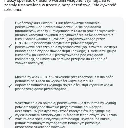
należy spełniać określone
warunki wstępne
. Wymagania te
zostały ustanowione w trosce o bezpieczeństwo i efektywność
szkolenia:
Ukończony kurs Poziomu 1 lub równoważne szkolenie
podstawowe
– od uczestników oczekuje się posiadania
fundamentów wiedzy i umiejętności z zakresu prac na wysokości.
Idealnie kandydat powinien legitymować się zaświadczeniem z
kursu
Samoewakuacja
(Poziom 1) organizowanego przez
ERGON lub podobnym certyfikatem potwierdzającym
podstawowe przeszkolenie wysokościowe (np. z zakresu dostępu
budowlanego czy podstaw dostępu linowego). Dzięki temu grupa
kursantów na Poziomie 2 jest wyrównana pod względem
kompetencji, co umożliwia sprawne przejście do zagadnień
zaawansowanych.
Minimalny wiek – 18 lat
– szkolenie przeznaczone jest dla osób
pełnoletnich. Praca na wysokości wiąże się z dużą
odpowiedzialnością i wymaga dojrzałości, stąd kryterium wieku
jest bezwzględnie przestrzegane .
Wykształcenie co najmniej podstawowe
– jest to formalny wymóg
potwierdzający podstawowe przygotowanie edukacyjne
uczestnika . W praktyce większość kandydatów legitymuje się
wykształceniem zawodowym lub średnim technicznym, co ułatwia
zrozumienie specjalistycznej terminologii używanej na kursie,
jednak minimalnym wymaganiem formalnym pozostaje
ukończenie szkoły podstawowej.