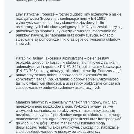
Liny statyczne i robocze
– różnej długości liny rdzeniowe o niskiej
rozciągliwości (typowe liny spełniające normy EN 1891),
wykorzystywane do budowy stanowisk zjazdowych, lin
asekuracyjnych i układów wyciągowych. Każdy uczestnik uczy się
prawidłowego montażu liny (węzły kotwiczące, mocowanie do
punktów stałych), jej napinania oraz oceny zużycia. Ponadto
stosowane są pomocnicze linki oraz pętle do tworzenia układów
linowych.
Karabinki, taśmy i akcesoria alpinistyczne
– pełen zestaw
osprzętu, takiego jak karabinki stalowe i aluminiowe z zamkami
automatycznymi (zgodne z PN-EN 362), pętle i taśmy kotwiczące
(PN-EN 795), strapy, uchwyty, rolki kierunkowe itp. Podczas zajęć
omawiamy zasady doboru odpowiednich akcesoriów do
konkretnych zadań (np. karabinki o odpowiedniej wytrzymałości,
taśmy o właściwej długości), a uczestnicy praktycznie ćwiczą ich
zastosowanie w budowie systemów asekuracyjnych.
Manekin ratowniczy
– specjalny manekin treningowy, imitujący
nieprzytomnego poszkodowanego. Wykorzystywany jest we
wszystkich scenariuszach praktycznych – uczestnicy uczą się
bezpiecznie przypinać poszkodowanego do układu ratunkowego,
manewrować nim w ograniczonej przestrzeni oraz transportować
go w dół lub w górę. Dzięki manekinowi kursanci mogą
doświadczyć realizmu akcji ratunkowej, ćwicząc np. stabilizację
ciała poszkodowanego w uprzęży ewakuacyjnej czy