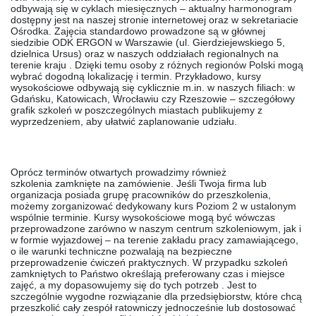
odbywają się w cyklach miesięcznych – aktualny harmonogram
dostępny jest na naszej stronie internetowej oraz w sekretariacie
Ośrodka. Zajęcia standardowo prowadzone są w głównej
siedzibie ODK ERGON w Warszawie (ul. Gierdziejewskiego 5,
dzielnica Ursus) oraz w naszych
oddziałach regionalnych
na
terenie kraju . Dzięki temu osoby z różnych regionów Polski mogą
wybrać dogodną lokalizację i termin. Przykładowo, kursy
wysokościowe odbywają się cyklicznie m.in. w naszych filiach: w
Gdańsku, Katowicach, Wrocławiu czy Rzeszowie – szczegółowy
grafik szkoleń w poszczególnych miastach publikujemy z
wyprzedzeniem, aby ułatwić zaplanowanie udziału.
Oprócz terminów otwartych prowadzimy również
szkolenia
zamknięte na zamówienie
. Jeśli Twoja firma lub
organizacja posiada grupę pracowników do przeszkolenia,
możemy zorganizować dedykowany kurs Poziom 2 w ustalonym
wspólnie terminie. Kursy wysokościowe mogą być wówczas
przeprowadzone zarówno w naszym centrum szkoleniowym, jak i
w formie
wyjazdowej
– na terenie zakładu pracy zamawiającego,
o ile warunki techniczne pozwalają na bezpieczne
przeprowadzenie ćwiczeń praktycznych. W przypadku szkoleń
zamkniętych to Państwo określają preferowany czas i miejsce
zajęć, a my dopasowujemy się do tych potrzeb . Jest to
szczególnie wygodne rozwiązanie dla przedsiębiorstw, które chcą
przeszkolić cały zespół ratowniczy jednocześnie lub dostosować