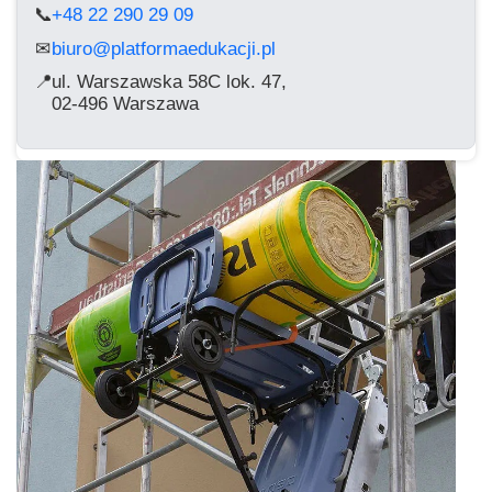
📞
+48 22 290 29 09
biuro@platformaedukacji.pl
✉
📍
ul. Warszawska 58C lok. 47,
02-496 Warszawa