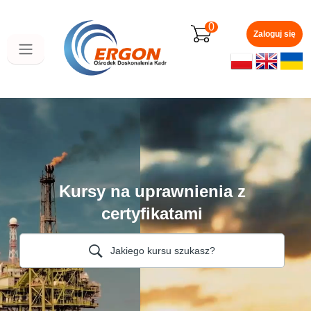
Przejdź
do
0
głównej
Zaloguj się
zawartości
Kursy na uprawnienia z
certyfikatami
Jakiego kursu szukasz?