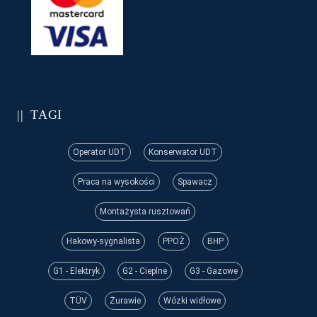
TAGI
Operator UDT
Konserwator UDT
Praca na wysokości
Spawacz
Montażysta rusztowań
Hakowy-sygnalista
PPOŻ
BHP
G1 - Elektryk
G2 - Cieplne
G3 - Gazowe
TÜV
Żurawie
Wózki widłowe