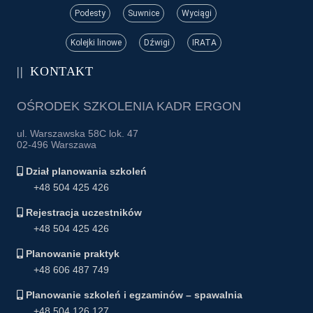
Podesty
Suwnice
Wyciągi
Kolejki linowe
Dźwigi
IRATA
KONTAKT
OŚRODEK SZKOLENIA KADR ERGON
ul. Warszawska 58C lok. 47
02-496 Warszawa
Dział planowania szkoleń
+48 504 425 426
Rejestracja uczestników
+48 504 425 426
Planowanie praktyk
+48 606 487 749
Planowanie szkoleń i egzaminów – spawalnia
+48 504 126 127