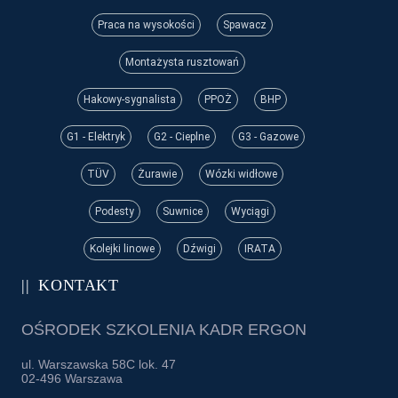
Praca na wysokości
Spawacz
Montażysta rusztowań
Hakowy-sygnalista
PPOŻ
BHP
G1 - Elektryk
G2 - Cieplne
G3 - Gazowe
TÜV
Żurawie
Wózki widłowe
Podesty
Suwnice
Wyciągi
Kolejki linowe
Dźwigi
IRATA
KONTAKT
OŚRODEK SZKOLENIA KADR ERGON
ul. Warszawska 58C lok. 47
02-496 Warszawa