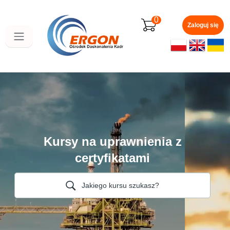
Przejdź
do
0
głównej
Zaloguj się
zawartości
Kursy na uprawnienia z
certyfikatami
Jakiego kursu szukasz?