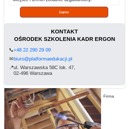
Zapisz
KONTAKT
OŚRODEK SZKOLENIA KADR ERGON
📞
+48 22 290 29 09
biuro@platformaedukacji.pl
✉
📍
ul. Warszawska 58C lok. 47,
02-496 Warszawa
Firma