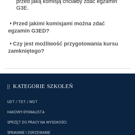
przed jaką komisją chciałby zdać egzamin
G3E.
Przed jakimi komisjami można zdać
egzamin G3ED?
Czy jest możliwość przygotowania kursu
zamkniętego?
KATEGORIE SZKOLEŃ
UDT / TDT / WDT
HAKOWY-SYGNALISTA
SPRZĘT DO PRACY NA WYSOKOŚCI
SPAWANIE I ZGRZEWANIE