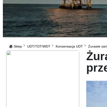
Sklep
UDT/TDT/WDT
Konserwacja UDT
Żurawie sam
Żur
prz