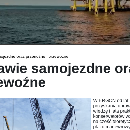
ojezdne oraz przenośne i przewoźne
awie samojezdne or
ewoźne
W ERGON od lat 
pozyskania upraw
wiedzę i lata pra
konserwatorów ws
na cześć teoretyc
placu manewrowym