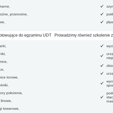
onarne,
szy
oźne, przenośne,
pok
we,
pły
gotowujące do egzaminu UDT
Prowadzimy również szkolenie z 
rki,
wyci
iki,
urz
nie
nice,
zbio
ce,
urz
nice torowe,
wyci
śniki,
spo
tory położenia,
pod
sta
 linowe,
mas
gi towarowe,