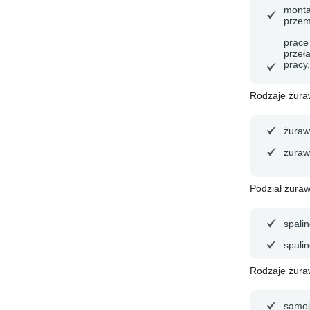
monta
przem
prace
przeł
pracy,
Rodzaje żura
żuraw
żuraw
Podział żura
spali
spali
Rodzaje żura
samoj