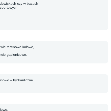
adowiskach czy w bazach
nsportowych.
awie terenowe kołowe,
awie gąsienicowe.
linowo – hydrauliczne.
ejowe,