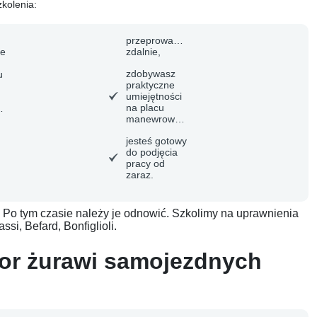
kolenia:
przeprowadzić
ne
zdalnie,
ie
zdobywasz
u
praktyczne
umiejętności
na placu
ch
manewrowym,
jesteś gotowy
do podjęcia
pracy od
zaraz.
Po tym czasie należy je odnowić. Szkolimy na uprawnienia
si, Befard, Bonfiglioli.
tor żurawi samojezdnych