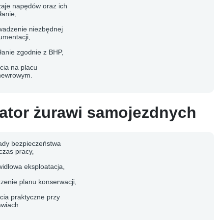
zaje napędów oraz ich
łanie,
wadzenie niezbędnej
umentacji,
ałanie zgodnie z BHP,
cia na placu
ewrowym.
ator żurawi samojezdnych
ady bezpieczeństwa
czas pracy,
widłowa eksploatacja,
rzenie planu konserwacji,
ęcia praktyczne przy
awiach.