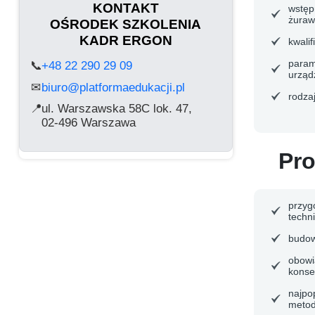
KONTAKT
wstęp
żuraw
OŚRODEK SZKOLENIA
KADR ERGON
kwalif
param
📞
+48 22 290 29 09
urząd
biuro@platformaedukacji.pl
✉
rodza
📍
ul. Warszawska 58C lok. 47,
02-496 Warszawa
Pro
przyg
techni
budow
obowi
konse
najpop
metod