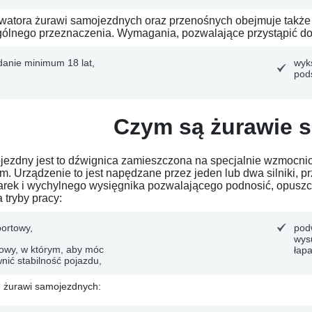
watora żurawi samojezdnych oraz przenośnych obejmuje także u
gólnego przeznaczenia.
Wymagania, pozwalające przystąpić d
danie minimum 18 lat,
wyk
pod
Czym są żurawie 
ezdny jest to dźwignica zamieszczona na specjalnie wzmocn
. Urządzenie to jest napędzane przez jeden lub dwa silniki, pr
garek i wychylnego wysięgnika pozwalającego podnosić, opusz
 tryby pracy:
portowy,
pod
wys
owy, w którym, aby móc
łap
nić stabilność pojazdu,
e żurawi samojezdnych: