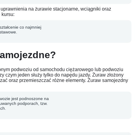
prawnienia na żurawie stacjonarne, wciągniki oraz
o kursu:
ształcenie co najmniej
stawowe.
samojezdne?
ionym podwoziu od samochodu ciężarowego lub podwoziu
zy czym jeden służy tylko do napędu jazdy. Żuraw złożony
czać oraz przemieszczać różne elementy.
Żuraw samojezdny
wozie jest podnoszone na
uwanych podporach, tzw.
ach.