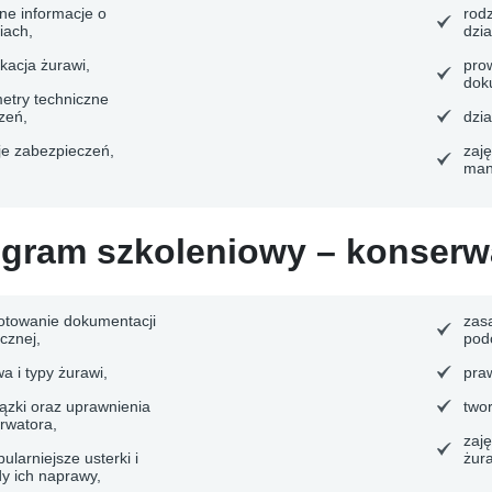
ne informacje o
rod
iach,
dzia
ikacja żurawi,
pro
dok
etry techniczne
zeń,
dzi
je zabezpieczeń,
zaję
man
gram szkoleniowy – konserw
otowanie dokumentacji
zas
cznej,
pod
a i typy żurawi,
pra
ązki oraz uprawnienia
two
rwatora,
zaj
ularniejsze usterki i
żur
y ich naprawy,