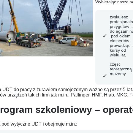
Wybierając nasze sz
zyskujesz
profesjonal
przygotowan
do egzamin
pod okiem
ekspertów
prowadzący
kursy od
wielu lat,
część
teoretyczną
możemy
 UDT do pracy z żurawiem samojezdnym ważne są przez 5 lat. 
w urządzeń takich firm jak m.in.: Palfinger, HMF, Hiab, MKG, Fas
rogram szkoleniowy – opera
t pod wytyczne UDT i obejmuje m.in.: