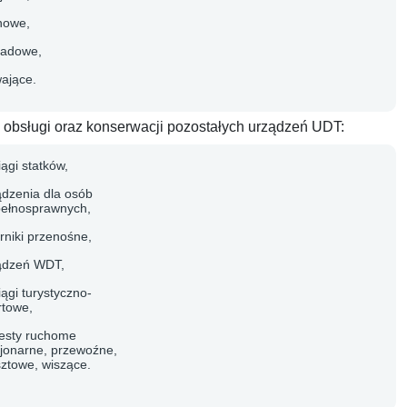
nowe,
ładowe,
wające.
obsługi oraz konserwacji pozostałych urządzeń UDT:
ągi statków,
ądzenia dla osób
pełnosprawnych,
rniki przenośne,
ądzeń WDT,
ągi turystyczno-
rtowe,
esty ruchome
cjonarne, przewoźne,
ztowe, wiszące.