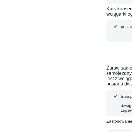
Kurs konser
wciągarki o
posia
Żuraw samoj
samojezdnym
jest z wcią
posiada dwa
trans
dźwig
zapew
Zastosowani