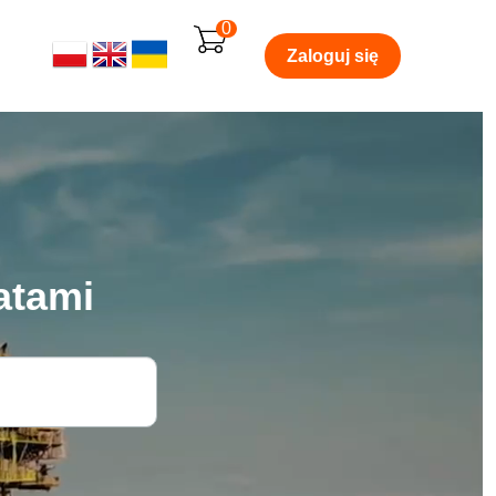
0
Zaloguj się
atami