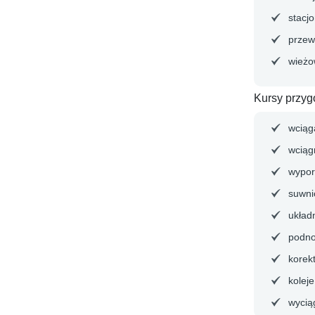
stacj
przew
wieżo
Kursy przy
wciąga
wciągn
wypor
suwni
układ
podno
korek
koleje
wycią