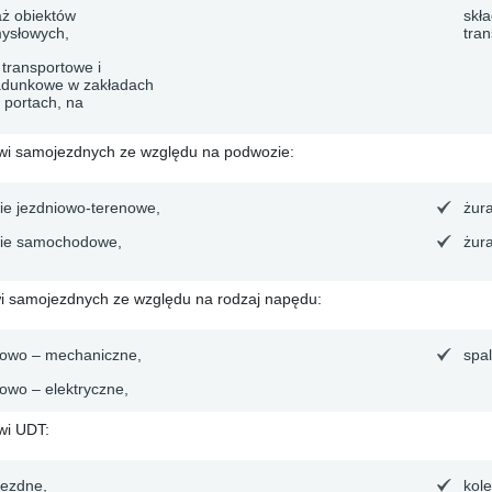
ż obiektów
skł
ysłowych,
tra
 transportowe i
adunkowe w zakładach
 portach, na
wi samojezdnych ze względu na podwozie:
ie jezdniowo-terenowe,
żur
ie samochodowe,
żur
wi samojezdnych ze względu na rodzaj napędu:
nowo – mechaniczne,
spa
nowo – elektryczne,
wi UDT:
ezdne,
kol