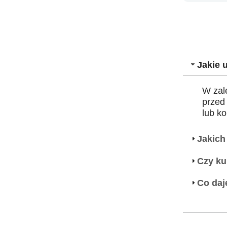
Jakie 
W zal
przed
lub k
Jakich
Czy ku
Co daj