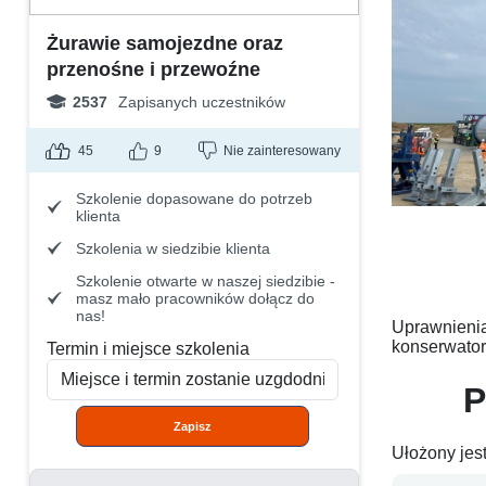
Żurawie samojezdne oraz
przenośne i przewoźne
2537
Zapisanych uczestników
45
9
Nie zainteresowany
Szkolenie dopasowane do potrzeb
klienta
Szkolenia w siedzibie klienta
Szkolenie otwarte w naszej siedzibie -
masz mało pracowników dołącz do
nas!
Uprawnienia
konserwatoró
Termin i miejsce szkolenia
P
Zapisz
Ułożony jes