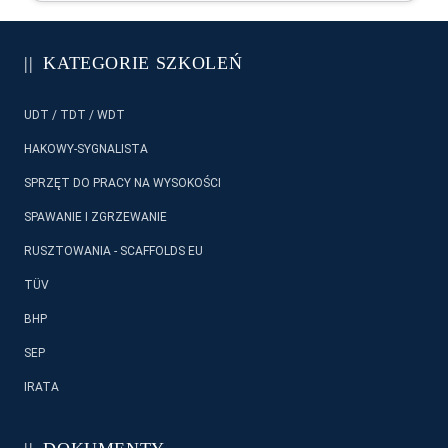
Szkolenia w siedzibie klienta
m
i
Szkolenie otwarte w naszej siedzibie - masz mało
n
pracowników dołącz do nas!
KATEGORIE SZKOLEŃ
i
m
i
UDT / TDT / WDT
e
j
HAKOWY-SYGNALISTA
s
c
SPRZĘT DO PRACY NA WYSOKOŚCI
e
s
SPAWANIE I ZGRZEWANIE
z
k
RUSZTOWANIA - SCAFFOLDS EU
o
l
TÜV
e
n
BHP
i
a
SEP
IRATA