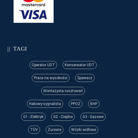
TAGI
Operator UDT
Konserwator UDT
Praca na wysokości
Spawacz
Montażysta rusztowań
Hakowy-sygnalista
PPOŻ
BHP
G1 - Elektryk
G2 - Cieplne
G3 - Gazowe
TÜV
Żurawie
Wózki widłowe