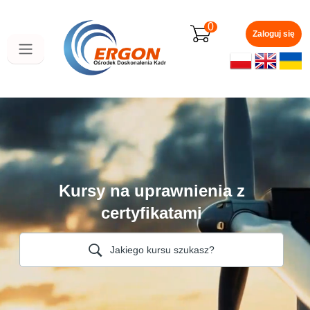
Przejdź
do
0
głównej
Zaloguj się
zawartości
Kursy na uprawnienia z
certyfikatami
Jakiego kursu szukasz?