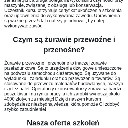
zamkniętych, a druga polega na wykonaniu czynności przy
maszynie, związanej z obsługą lub konserwacją.
Uczestnik kursu otrzymuje certyfikat ukończenia szkolenia
oraz uprawnienia do wykonywania zawodu. Uprawnienia
są ważne przez 5 lat i należy je odnowić, by dalej
wykonywać zawód.
Czym są żurawie przewoźne i
przenośne?
Żurawie przewoźne i przenośne to inaczej żurawie
przeładunkowe. Są to urządzenia dźwigowe umieszczone
na podwoziu samochodu ciężarowego. Są używane do
wyładunku i załadunku oraz do przewożenia towarów. Są
stosowane do przewozu materiałów budowlanych, maszyn
czy też palet. Operatorzy i konserwatorzy żurawi są bardzo
poszukiwani na rynku pracy, a ich zarobki wynoszą około
4000 złotych za miesiąc! Dzięki naszym kursom
zdobędziesz niezbędną wiedzę, która pomoże Ci zdobyć
szybko zatrudnienie!
Nasza oferta szkoleń