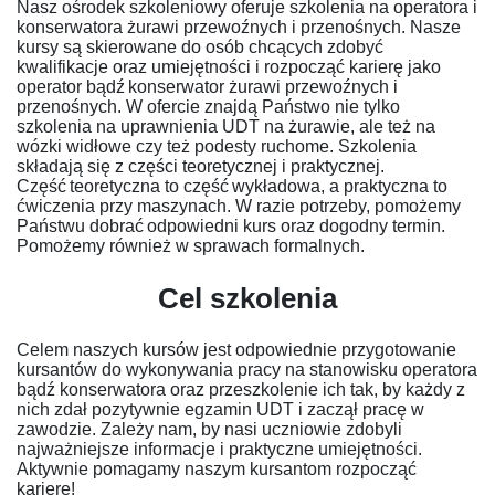
Nasz ośrodek szkoleniowy oferuje szkolenia na operatora i
konserwatora żurawi przewoźnych i przenośnych. Nasze
kursy są skierowane do osób chcących zdobyć
kwalifikacje oraz umiejętności i rozpocząć karierę jako
operator bądź konserwator żurawi przewoźnych i
przenośnych. W ofercie znajdą Państwo nie tylko
szkolenia na uprawnienia UDT na żurawie, ale też na
wózki widłowe czy też podesty ruchome. Szkolenia
składają się z części teoretycznej i praktycznej.
Część teoretyczna to część wykładowa, a praktyczna to
ćwiczenia przy maszynach. W razie potrzeby, pomożemy
Państwu dobrać odpowiedni kurs oraz dogodny termin.
Pomożemy również w sprawach formalnych.
Cel szkolenia
Celem naszych kursów jest odpowiednie przygotowanie
kursantów do wykonywania pracy na stanowisku operatora
bądź konserwatora oraz przeszkolenie ich tak, by każdy z
nich zdał pozytywnie egzamin UDT i zaczął pracę w
zawodzie. Zależy nam, by nasi uczniowie zdobyli
najważniejsze informacje i praktyczne umiejętności.
Aktywnie pomagamy naszym kursantom rozpocząć
karierę!